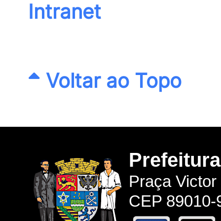
Intranet
Voltar ao Topo
Prefeitur
Praça Victor
CEP 89010-9