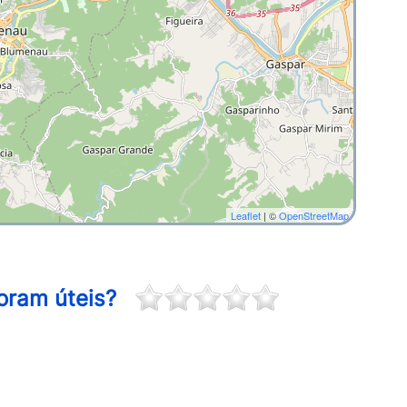
Leaflet
| ©
OpenStreetMap
oram úteis?