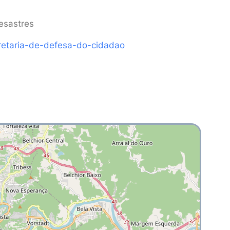
esastres
retaria-de-defesa-do-cidadao