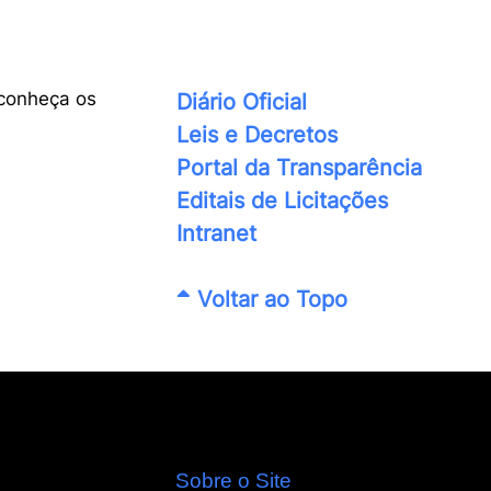
conheça os
Diário Oficial
Leis e Decretos
Portal da Transparência
Editais de Licitações
Intranet
Voltar ao Topo
Sobre o Site