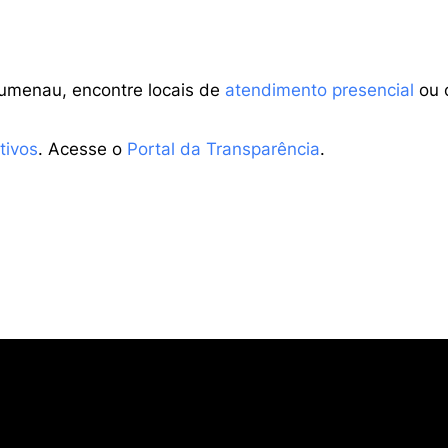
lumenau, encontre locais de
atendimento presencial
ou 
tivos
. Acesse o
Portal da Transparência
.