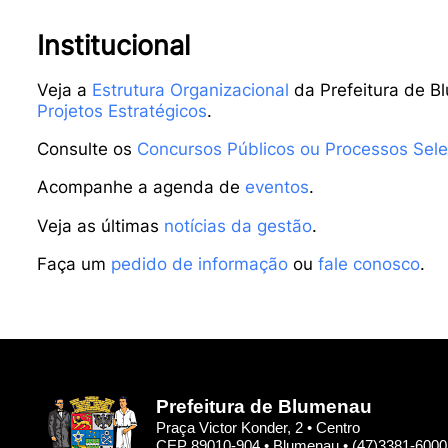
Institucional
Veja a
Estrutura Organizacional
da Prefeitura de B
Projetos Estratégicos
.
Consulte os
Concursos Públicos ou Processos Sele
Acompanhe a agenda de
eventos
.
Veja as últimas
notícias da gestão
.
Faça um
pedido de informação
ou
fale conosco
.
Prefeitura de Blumenau
Praça Victor Konder, 2 • Centro
CEP 89010-904 • Blumenau • (47)3381-6000