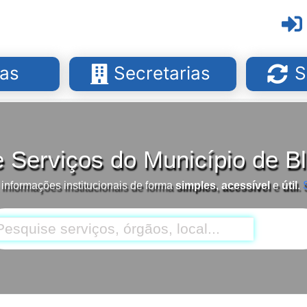
as
Secretarias
S
e Serviços do Município de 
 informações institucionais de forma
simples
,
acessível
e
útil
.