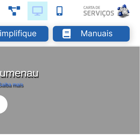
implifique
Manuais
Blumenau
Saiba mais