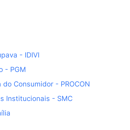
upava - IDIVI
io - PGM
sa do Consumidor - PROCON
s Institucionais - SMC
ília