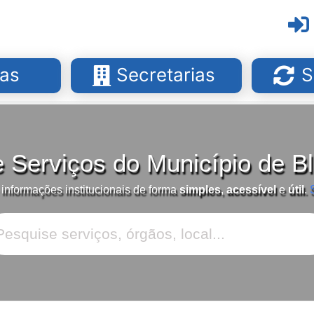
as
Secretarias
S
e Serviços do Município de 
 informações institucionais de forma
simples
,
acessível
e
útil
.