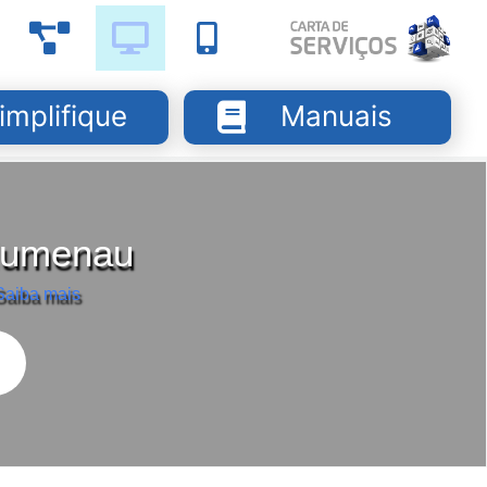
implifique
Manuais
Blumenau
Saiba mais