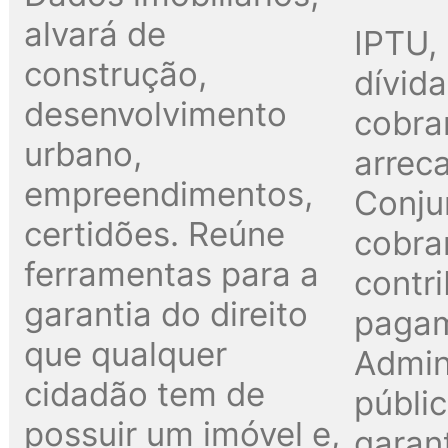
alvará de
IPTU, 
construção,
dívida
desenvolvimento
cobra
urbano,
arrec
empreendimentos,
Conju
certidões. Reúne
cobra
ferramentas para a
contri
garantia do direito
paga
que qualquer
Admin
cidadão tem de
públi
possuir um imóvel e,
garant