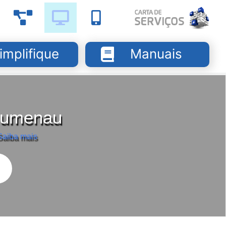
implifique
Manuais
Blumenau
Saiba mais