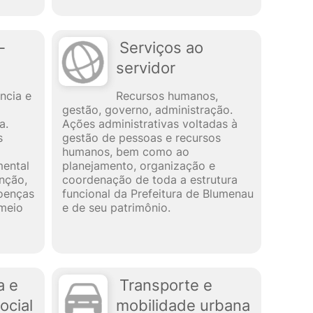
-
Serviços ao
servidor
ncia e
Recursos humanos,
gestão, governo, administração.
a.
Ações administrativas voltadas à
s
gestão de pessoas e recursos
a
humanos, bem como ao
mental
planejamento, organização e
nção,
coordenação de toda a estrutura
oenças
funcional da Prefeitura de Blumenau
 meio
e de seu patrimônio.
a e
Transporte e
ocial
mobilidade urbana