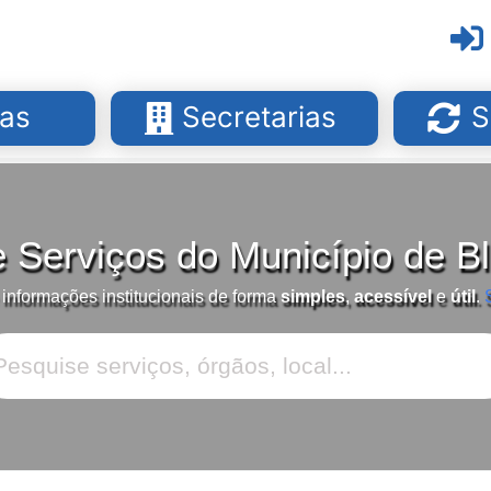
as
Secretarias
S
e Serviços do Município de 
 informações institucionais de forma
simples
,
acessível
e
útil
.