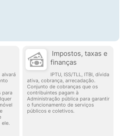
Impostos, taxas e
finanças
 alvará
IPTU, ISS/TLL, ITBI, dívida
ento
ativa, cobrança, arrecadação.
Conjunto de cobranças que os
s para
contribuintes pagam à
lquer
Administração pública para garantir
imóvel
o funcionamento de serviços
de
públicos e coletivos.
e
 ele.