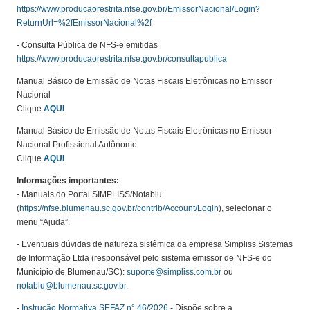
https://www.producaorestrita.nfse.gov.br/EmissorNacional/Login?
ReturnUrl=%2fEmissorNacional%2f
- Consulta Pública de NFS-e emitidas
https://www.producaorestrita.nfse.gov.br/consultapublica
Manual Básico de Emissão de Notas Fiscais Eletrônicas no Emissor
Nacional
Clique
AQUI
.
Manual Básico de Emissão de Notas Fiscais Eletrônicas no Emissor
Nacional Profissional Autônomo
Clique
AQUI
.
Informações importantes:
- Manuais do Portal SIMPLISS/Notablu
(
https://nfse.blumenau.sc.gov.br/contrib/Account/Login
), selecionar o
menu “Ajuda”.
- Eventuais dúvidas de natureza sistêmica da empresa Simpliss Sistemas
de Informação Ltda (responsável pelo sistema emissor de NFS-e do
Município de Blumenau/SC):
suporte@simpliss.com.br
ou
notablu@blumenau.sc.gov.br
.
-
Instrução Normativa SEFAZ n° 46/2026
- Dispõe sobre a