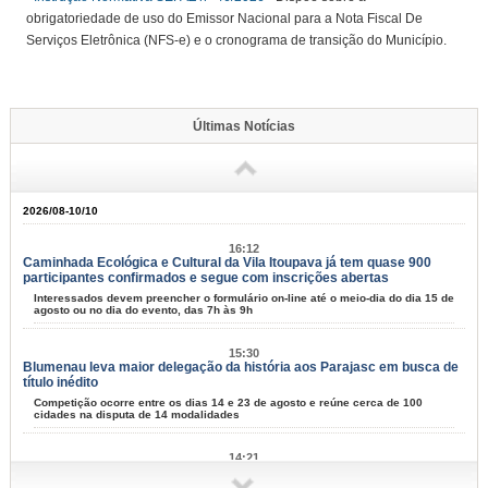
obrigatoriedade de uso do Emissor Nacional para a Nota Fiscal De
Serviços Eletrônica (NFS-e) e o cronograma de transição do Município.
Últimas Notícias
2026/08-10/10
16:12
Caminhada Ecológica e Cultural da Vila Itoupava já tem quase 900
participantes confirmados e segue com inscrições abertas
Interessados devem preencher o formulário on-line até o meio-dia do dia 15 de
agosto ou no dia do evento, das 7h às 9h
15:30
Blumenau leva maior delegação da história aos Parajasc em busca de
título inédito
Competição ocorre entre os dias 14 e 23 de agosto e reúne cerca de 100
cidades na disputa de 14 modalidades
14:21
Prefeitura de Blumenau promove a primeira edição da Semana da
Integridade