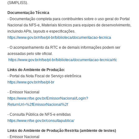
(SIMPLISS).
Documentação Técnica
- Documentação completa para contribuintes sobre o uso geral do Portal
Nacional da NFS-e, Materiais técnicos para equipes de desenvolvimento,
incluindo APIs, layouts e especificações.
https://www.gov.br/nfse/pt-br/biblioteca/documentacao-tecnica
- O acompanhamento da RTC e de demais informações podem ser
acessadas pelo site oficial.
https://www.gov.br/nfse/pt-br/biblioteca/documentacao-tecnica/rtc
Links do Ambiente de Produção:
- Portal da Nota Fiscal de Serviço eletrônica
https://www.gov.br/nfse/pt-br
- Emissor Nacional
https://www.nfse.gov.br/EmissorNacional/Login?
ReturnUrl=%2fEmissorNacional%2f
- Consulta Pública de NFS-e emitidas
https://www.nfse.gov.br/consultapublica/
Links do Ambiente de Produção Restrita (ambiente de testes)
- Emissor Nacional