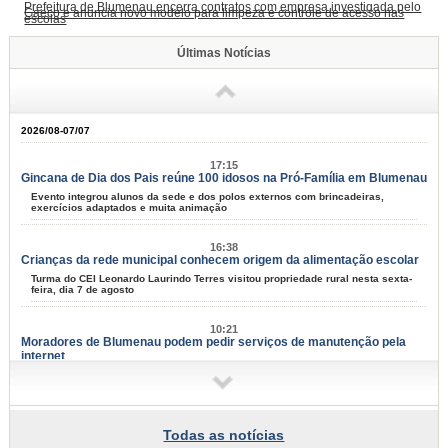
Prefeitura de Blumenau encerra contratos com empresa investigada pelo
Gaeco e anuncia novo modelo para limpeza e controle de acesso nas
escolas
Últimas Notícias
2026/08-07/07
17:15
Gincana de Dia dos Pais reúne 100 idosos na Pró-Família em Blumenau
Evento integrou alunos da sede e dos polos externos com brincadeiras,
exercícios adaptados e muita animação
16:38
Crianças da rede municipal conhecem origem da alimentação escolar
Turma do CEI Leonardo Laurindo Terres visitou propriedade rural nesta sexta-
feira, dia 7 de agosto
10:21
Moradores de Blumenau podem pedir serviços de manutenção pela
internet
Tapa-buracos, roçadas e limpeza urbana podem ser solicitados a partir desta
terça-feira, dia 11
09:58
Todas as notícias
Samae faz campanha para grandes geradores de lixo