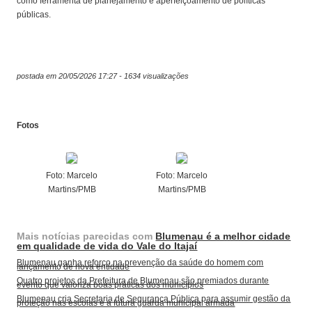
como ferramenta de planejamento e aperfeiçoamento de políticas
públicas.
postada em 20/05/2026 17:27 - 1634 visualizações
Fotos
Foto: Marcelo
Foto: Marcelo
Martins/PMB
Martins/PMB
Mais notícias parecidas com
Blumenau é a melhor cidade
em qualidade de vida do Vale do Itajaí
Blumenau ganha reforço na prevenção da saúde do homem com
lançamento de nova entidade
Quatro projetos da Prefeitura de Blumenau são premiados durante
evento que valoriza boas práticas dos municípios
Blumenau cria Secretaria de Segurança Pública para assumir gestão da
proteção nas escolas e a futura guarda municipal armada