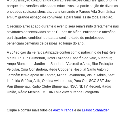
A programação contou ainda com apresentações culturais, gastronomia,
parque de diversões, atividades educativas e a participação de diversas
entidades socioassistenciais, transformando o Parque Vila Germânica
em um grande espaço de convivência para famílias de toda a região.
O recurso arrecadado durante o evento será reinvestido diretamente nas
atividades desenvolvidas pelos Clubes de Mães, entidades e artesãos
participantes, contribuindo para a continuidade de projetos que
beneficiam centenas de pessoas ao longo do ano.
A 36ª edição da Feira da Amizade contou com o patrocínio de Fiat Rivel,
MetalClin, Cic Blumenau, Hotel Fazenda Casarão do Vale, Altenburg,
Ampe Blumenau, Jardim da Saudade, Viacredi e Ailos, Star Proteção
Veicular, Oma Construtora, Rede Cooper e Hospital Santo Antônio.
Também tem o apoio de Lantec, Minha Lavanderia, Visual Mídia, Zeef
Indústria Gráfica, Acib, Ondina Aviamentos, Pura Cor, SCC SBT, Jovem
Pan Blumenau, Rádio Clube Blumenau, NSC, NDTV Record, Rádio
União, Rádio Menina FM, 106 FM e Alex Miranda Fotografia.
Clique e confira mais fotos de
Alex Miranda
e de
Eraldo Schnaider.