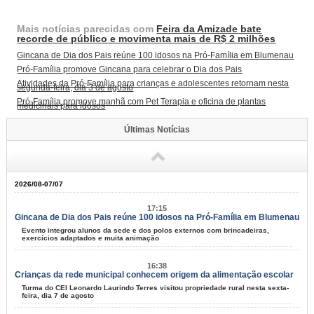
Mais notícias parecidas com
Feira da Amizade bate
recorde de público e movimenta mais de R$ 2 milhões
Gincana de Dia dos Pais reúne 100 idosos na Pró-Família em Blumenau
Pró-Família promove Gincana para celebrar o Dia dos Pais
Atividades da Pró-Família para crianças e adolescentes retornam nesta
segunda-feira, dia 3 de agosto
Pró-Família promove manhã com Pet Terapia e oficina de plantas
medicinais para idosos
Últimas Notícias
2026/08-07/07
17:15
Gincana de Dia dos Pais reúne 100 idosos na Pró-Família em Blumenau
Evento integrou alunos da sede e dos polos externos com brincadeiras,
exercícios adaptados e muita animação
16:38
Crianças da rede municipal conhecem origem da alimentação escolar
Turma do CEI Leonardo Laurindo Terres visitou propriedade rural nesta sexta-
feira, dia 7 de agosto