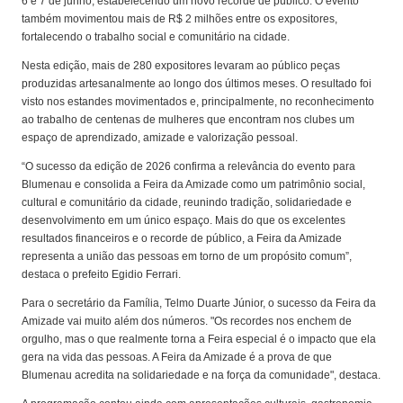
6 e 7 de junho, estabelecendo um novo recorde de público. O evento
também movimentou mais de R$ 2 milhões entre os expositores,
fortalecendo o trabalho social e comunitário na cidade.
Nesta edição, mais de 280 expositores levaram ao público peças
produzidas artesanalmente ao longo dos últimos meses. O resultado foi
visto nos estandes movimentados e, principalmente, no reconhecimento
ao trabalho de centenas de mulheres que encontram nos clubes um
espaço de aprendizado, amizade e valorização pessoal.
“O sucesso da edição de 2026 confirma a relevância do evento para
Blumenau e consolida a Feira da Amizade como um patrimônio social,
cultural e comunitário da cidade, reunindo tradição, solidariedade e
desenvolvimento em um único espaço. Mais do que os excelentes
resultados financeiros e o recorde de público, a Feira da Amizade
representa a união das pessoas em torno de um propósito comum”,
destaca o prefeito Egidio Ferrari.
Para o secretário da Família, Telmo Duarte Júnior, o sucesso da Feira da
Amizade vai muito além dos números. "Os recordes nos enchem de
orgulho, mas o que realmente torna a Feira especial é o impacto que ela
gera na vida das pessoas. A Feira da Amizade é a prova de que
Blumenau acredita na solidariedade e na força da comunidade", destaca.