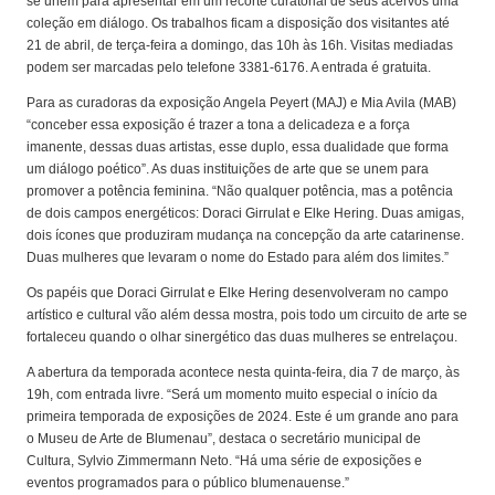
se unem para apresentar em um recorte curatorial de seus acervos uma
coleção em diálogo. Os trabalhos ficam a disposição dos visitantes até
21 de abril, de terça-feira a domingo, das 10h às 16h. Visitas mediadas
podem ser marcadas pelo telefone 3381-6176. A entrada é gratuita.
Para as curadoras da exposição Angela Peyert (MAJ) e Mia Avila (MAB)
“conceber essa exposição é trazer a tona a delicadeza e a força
imanente, dessas duas artistas, esse duplo, essa dualidade que forma
um diálogo poético”. As duas instituições de arte que se unem para
promover a potência feminina. “Não qualquer potência, mas a potência
de dois campos energéticos: Doraci Girrulat e Elke Hering. Duas amigas,
dois ícones que produziram mudança na concepção da arte catarinense.
Duas mulheres que levaram o nome do Estado para além dos limites.”
Os papéis que Doraci Girrulat e Elke Hering desenvolveram no campo
artístico e cultural vão além dessa mostra, pois todo um circuito de arte se
fortaleceu quando o olhar sinergético das duas mulheres se entrelaçou.
A abertura da temporada acontece nesta quinta-feira, dia 7 de março, às
19h, com entrada livre. “Será um momento muito especial o início da
primeira temporada de exposições de 2024. Este é um grande ano para
o Museu de Arte de Blumenau”, destaca o secretário municipal de
Cultura, Sylvio Zimmermann Neto. “Há uma série de exposições e
eventos programados para o público blumenauense.”