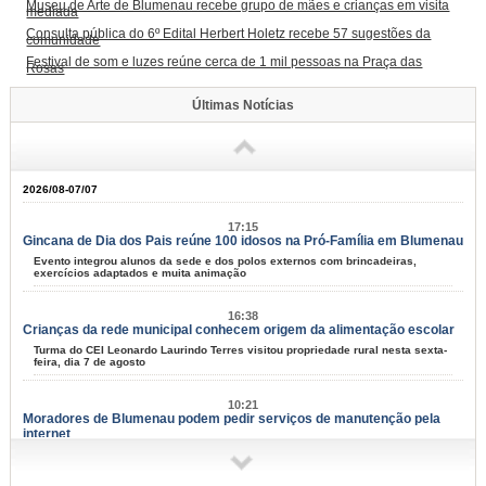
Museu de Arte de Blumenau recebe grupo de mães e crianças em visita
mediada
Consulta pública do 6º Edital Herbert Holetz recebe 57 sugestões da
comunidade
Festival de som e luzes reúne cerca de 1 mil pessoas na Praça das
Rosas
Últimas Notícias
2026/08-07/07
17:15
Gincana de Dia dos Pais reúne 100 idosos na Pró-Família em Blumenau
Evento integrou alunos da sede e dos polos externos com brincadeiras,
exercícios adaptados e muita animação
16:38
Crianças da rede municipal conhecem origem da alimentação escolar
Turma do CEI Leonardo Laurindo Terres visitou propriedade rural nesta sexta-
feira, dia 7 de agosto
10:21
Moradores de Blumenau podem pedir serviços de manutenção pela
internet
Tapa-buracos, roçadas e limpeza urbana podem ser solicitados a partir desta
terça-feira, dia 11