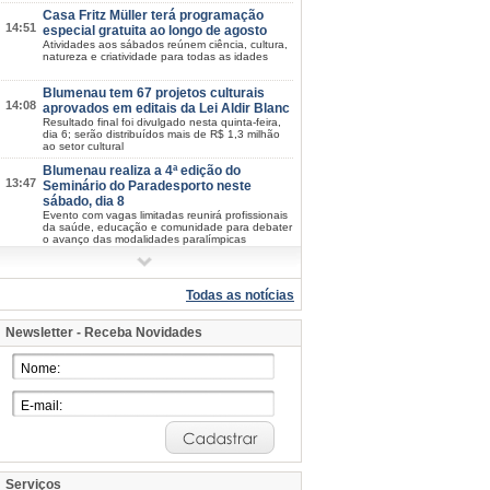
Casa Fritz Müller terá programação
14:51
especial gratuita ao longo de agosto
Atividades aos sábados reúnem ciência, cultura,
natureza e criatividade para todas as idades
Blumenau tem 67 projetos culturais
14:08
aprovados em editais da Lei Aldir Blanc
Resultado final foi divulgado nesta quinta-feira,
dia 6; serão distribuídos mais de R$ 1,3 milhão
ao setor cultural
Blumenau realiza a 4ª edição do
13:47
Seminário do Paradesporto neste
sábado, dia 8
Evento com vagas limitadas reunirá profissionais
da saúde, educação e comunidade para debater
o avanço das modalidades paralímpicas
Oktoberfest Blumenau: inscrições para
11:08
o Festival de Danças Germânicas
seguem abertas
Todas as notícias
Os interessados devem se inscrever até o dia 18
de agosto
Newsletter - Receba Novidades
Procon de Blumenau orienta
10:25
consumidores sobre as compras do Dia
dos Pais
Atendimento será feito com o Procon Móvel junto
à escadaria Catedral São Paulo Apóstolo na
sexta-feira e sábado, dias 7 e 8
Praça do Empreendedor capacita MEIs
08:30
para oportunidades de prestação de
serviços ao poder público
Atendimento do Contrata+ vai até sexta-feira, dia
Serviços