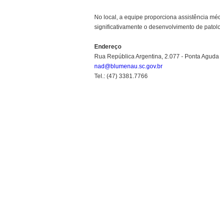
No local, a equipe proporciona assistência méd
significativamente o desenvolvimento de patol
Endereço
Rua República Argentina, 2.077 - Ponta Aguda
nad@blumenau.sc.gov.br
Tel.: (47) 3381.7766