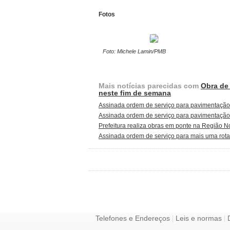
Fotos
Foto: Michele Lamin/PMB
Mais notícias parecidas com
Obra de 
neste fim de semana
Assinada ordem de serviço para pavimentação 
Assinada ordem de serviço para pavimentação d
Prefeitura realiza obras em ponte na Região No
Assinada ordem de serviço para mais uma rot
|
|
Telefones e Endereços
Leis e normas