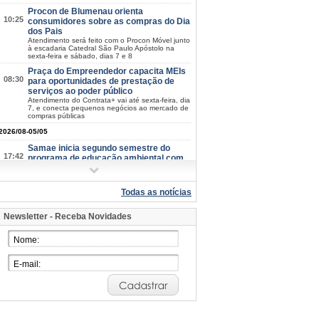
Procon de Blumenau orienta
10:25
consumidores sobre as compras do Dia
dos Pais
Atendimento será feito com o Procon Móvel junto
à escadaria Catedral São Paulo Apóstolo na
sexta-feira e sábado, dias 7 e 8
Praça do Empreendedor capacita MEIs
08:30
para oportunidades de prestação de
serviços ao poder público
Atendimento do Contrata+ vai até sexta-feira, dia
7, e conecta pequenos negócios ao mercado de
compras públicas
2026/08-05/05
Samae inicia segundo semestre do
17:42
programa de educação ambiental com
187 alunos
Estudantes do 4º ano de sete escolas de
Blumenau participam das atividades até
Todas as notícias
novembro
Prefeitura abre espaço para a
16:47
Newsletter - Receba Novidades
população construir o Plano Municipal
dos Direitos da Pessoa com Deficiência
Sessão plenária ocorre nesta sexta-feira, dia 7,
no auditório da ETSUS e é aberta à comunidade
Programa de Iniciação ao Trabalho se
15:40
aproxima de 10 mil jovens formados em
Blumenau
Nesta terça-feira, dia 4, mais 55 adolescentes se
formaram na capacitação para entrar no mercad
de trabalho