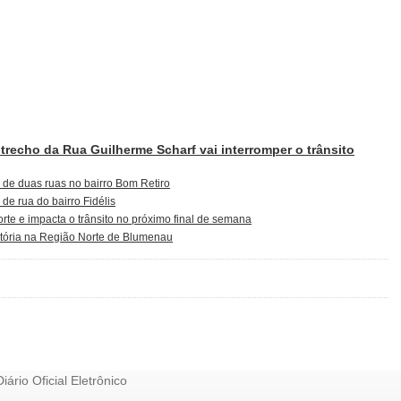
trecho da Rua Guilherme Scharf vai interromper o trânsito
de duas ruas no bairro Bom Retiro
e rua do bairro Fidélis
rte e impacta o trânsito no próximo final de semana
atória na Região Norte de Blumenau
Diário Oficial Eletrônico