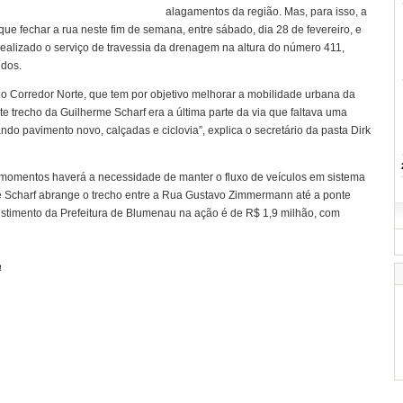
alagamentos da região. Mas, para isso, a
que fechar a rua neste fim de semana, entre sábado, dia 28 de fevereiro, e
realizado o serviço de travessia da drenagem na altura do número 411,
idos.
do Corredor Norte, que tem por objetivo melhorar a mobilidade urbana da
e trecho da Guilherme Scharf era a última parte da via que faltava uma
ndo pavimento novo, calçadas e ciclovia”, explica o secretário da pasta Dirk
momentos haverá a necessidade de manter o fluxo de veículos em sistema
e Scharf abrange o trecho entre a Rua Gustavo Zimmermann até a ponte
timento da Prefeitura de Blumenau na ação é de R$ 1,9 milhão, com
a