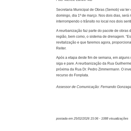
Secretaria Municipal de Obras (Semob) vai ter 
domingo, dia 1º de março. Nos dois dias, será 
interrompendo o trânsito no local nos dois sent
A reurbanização faz parte do pacote de obras 
região, bem como, o sistema de drenagem. “Est
revitalização e que faremos agora, proporciona
Reiter.
Após a etapa deste fim de semana, em alguns 
siga e pare. A reurbanização da Rua Guilherm
próxima da Rua Dr. Pedro Zimmermann. O inves
recurso do Fonplata.
Assessor de Comunicação: Fernando Gonzag
postada em 25/02/2026 15:06 - 1088 visualizações