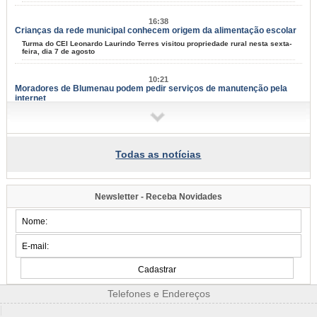
16:38
Crianças da rede municipal conhecem origem da alimentação escolar
Turma do CEI Leonardo Laurindo Terres visitou propriedade rural nesta sexta-
feira, dia 7 de agosto
10:21
Moradores de Blumenau podem pedir serviços de manutenção pela
internet
Tapa-buracos, roçadas e limpeza urbana podem ser solicitados a partir desta
terça-feira, dia 11
09:58
Todas as notícias
Samae faz campanha para grandes geradores de lixo
Fiscais vão conversar com comerciantes a partir de segunda-feira, dia 10,
para explicar sobre a lei
Newsletter - Receba Novidades
09:54
Blumenau tem eventos para todos os gostos nos próximos dias;
confira
Música, arte e cultura marcam mais um fim de semana na cidade
07:34
Famílias do Loteamento Arnold Zickuhr recebem regularização dos
imóveis após 23 anos
Telefones e Endereços
Prefeitura entrega documentação de 18 lotes na Velha Central; espera
começou em 2003
|