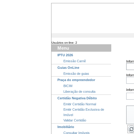
Usuários on-line: 2
Menu
IPTU 2026
Emissão Carnê
Infor
Guias OnLine
Emissão de guias
Info
Praça do empreendedor
BICIM
Infor
Liberação de consulta
Certidão Negativa Débito
Emitir Certidão Normal
Emitir Certidão Exclusiva de
Imóvel
Validar Certidão
Imobiliário
Consultar Imóveis