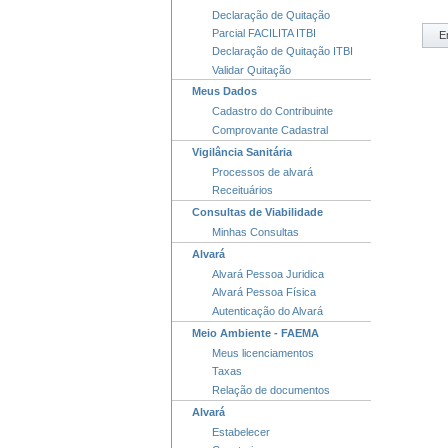
Declaração de Quitação
Parcial FACILITA ITBI
E
Declaração de Quitação ITBI
Validar Quitação
Meus Dados
Cadastro do Contribuinte
Comprovante Cadastral
Vigilância Sanitária
Processos de alvará
Receituários
Consultas de Viabilidade
Minhas Consultas
Alvará
Alvará Pessoa Juridica
Alvará Pessoa Física
Autenticação do Alvará
Meio Ambiente - FAEMA
Meus licenciamentos
Taxas
Relação de documentos
Alvará
Estabelecer