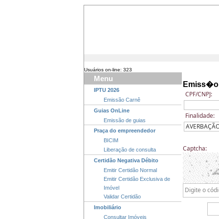
Usuários on-line: 323
Menu
Emiss�o 
IPTU 2026
CPF/CNPJ:
Emissão Carnê
Guias OnLine
Finalidade:
Emissão de guias
Praça do empreendedor
BICIM
Captcha:
Liberação de consulta
Certidão Negativa Débito
Emitir Certidão Normal
Emitir Certidão Exclusiva de
Imóvel
Validar Certidão
Imobiliário
Consultar Imóveis