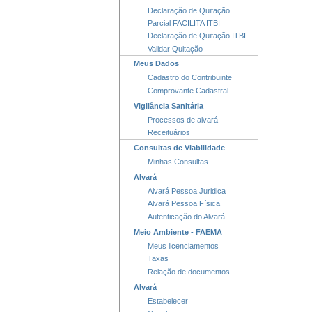
Declaração de Quitação
Parcial FACILITA ITBI
Declaração de Quitação ITBI
Validar Quitação
Meus Dados
Cadastro do Contribuinte
Comprovante Cadastral
Vigilância Sanitária
Processos de alvará
Receituários
Consultas de Viabilidade
Minhas Consultas
Alvará
Alvará Pessoa Juridica
Alvará Pessoa Física
Autenticação do Alvará
Meio Ambiente - FAEMA
Meus licenciamentos
Taxas
Relação de documentos
Alvará
Estabelecer