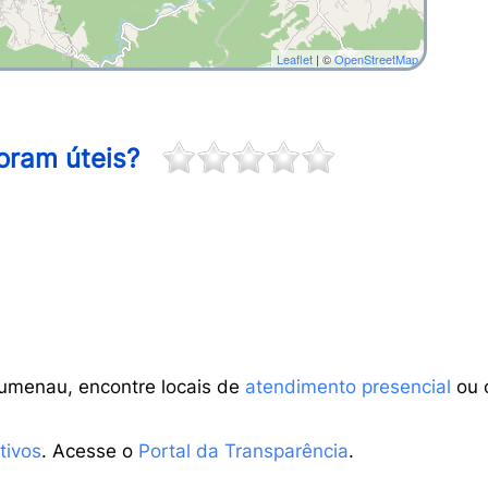
Leaflet
| ©
OpenStreetMap
oram úteis?
lumenau, encontre locais de
atendimento presencial
ou 
tivos
. Acesse o
Portal da Transparência
.