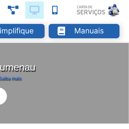
implifique
Manuais
Blumenau
Saiba mais