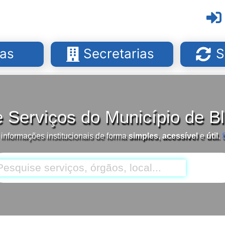
as
Secretarias
S
e Serviços do Município de 
 informações institucionais de forma
simples
,
acessível
e
útil
.