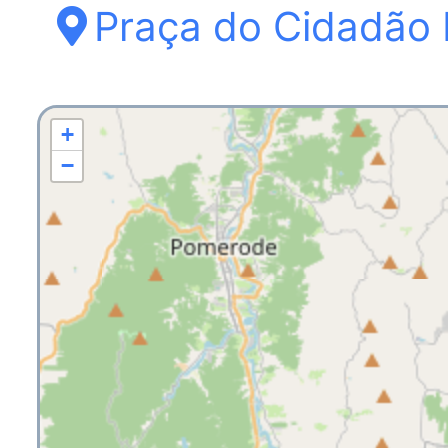
Praça do Cidadão 
+
−