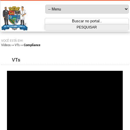
VOCÊ ESTÁ EM:
Vídeos
VTs
Compliance
>>
>>
VTs