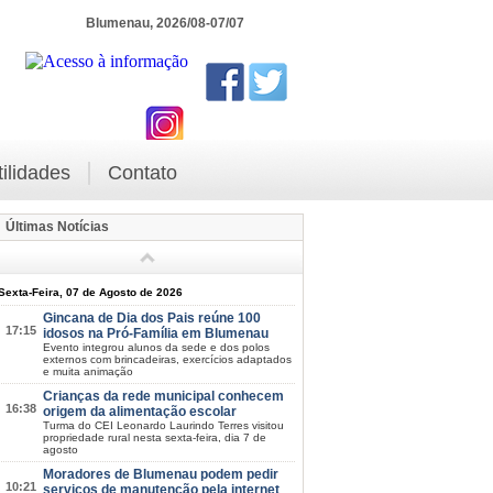
Blumenau, 2026/08-07/07
tilidades
Contato
Últimas Notícias
Sexta-Feira, 07 de Agosto de 2026
Gincana de Dia dos Pais reúne 100
17:15
idosos na Pró-Família em Blumenau
Evento integrou alunos da sede e dos polos
externos com brincadeiras, exercícios adaptados
e muita animação
Crianças da rede municipal conhecem
16:38
origem da alimentação escolar
Turma do CEI Leonardo Laurindo Terres visitou
propriedade rural nesta sexta-feira, dia 7 de
agosto
Moradores de Blumenau podem pedir
10:21
serviços de manutenção pela internet