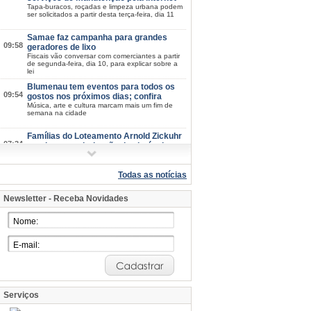
Tapa-buracos, roçadas e limpeza urbana podem
ser solicitados a partir desta terça-feira, dia 11
Samae faz campanha para grandes
09:58
geradores de lixo
Fiscais vão conversar com comerciantes a partir
de segunda-feira, dia 10, para explicar sobre a
lei
Blumenau tem eventos para todos os
09:54
gostos nos próximos dias; confira
Música, arte e cultura marcam mais um fim de
semana na cidade
Famílias do Loteamento Arnold Zickuhr
07:34
recebem regularização dos imóveis
após 23 anos
Prefeitura entrega documentação de 18 lotes na
Velha Central; espera começou em 2003
Todas as notícias
Quinta-Feira, 06 de Agosto de 2026
Newsletter - Receba Novidades
Semana da Juventude inicia na próxima
15:39
quarta-feira, dia 12: confira a
programação
Esporte, cultura, saúde e atividades de
integração estarão disponíveis em diferentes
pontos de Blumenau
Blumenau mantém IDEB nos maiores
15:07
patamares da história em 2025
Nos anos iniciais, índice sobe de 6,6 para 6,7;
nos anos finais, município mantém 5,7
Serviços
Casa Fritz Müller terá programação