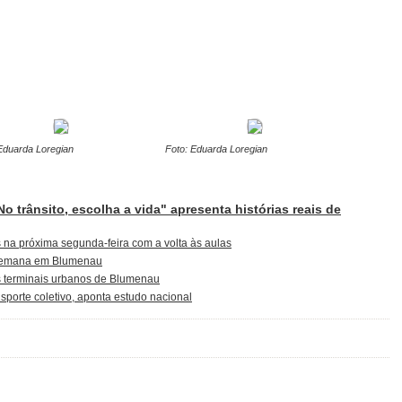
Eduarda Loregian
Foto: Eduarda Loregian
No trânsito, escolha a vida" apresenta histórias reais de
 na próxima segunda-feira com a volta às aulas
e semana em Blumenau
nos terminais urbanos de Blumenau
porte coletivo, aponta estudo nacional