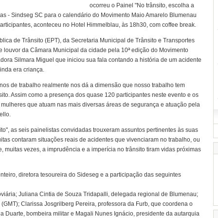
ocorreu o Painel "No trânsito, escolha a
oras - Sindseg SC para o calendário do Movimento Maio Amarelo Blumenau
rticipantes, aconteceu no Hotel Himmelblau, às 18h30, com coffee break.
ica de Trânsito (EPT), da Secretaria Municipal de Trânsito e Transportes
 louvor da Câmara Municipal da cidade pela 10ª edição do Movimento
dora Silmara Miguel que iniciou sua fala contando a história de um acidente
inda era criança.
nos de trabalho realmente nos dá a dimensão que nosso trabalho tem
ito. Assim como a presença dos quase 120 participantes neste evento e os
 mulheres que atuam nas mais diversas áreas de segurança e atuação pela
llo.
ito", as seis painelistas convidadas trouxeram assuntos pertinentes às suas
tas contaram situações reais de acidentes que vivenciaram no trabalho, ou
muitas vezes, a imprudência e a imperícia no trânsito tiram vidas próximas
eiro, diretora tesoureira do Sideseg e a participação das seguintes
doviária; Juliana Cintia de Souza Tridapalli, delegada regional de Blumenau;
(GMT); Clarissa Josgrilberg Pereira, professora da Furb, que coordena o
ina Duarte, bombeira militar e Magali Nunes Ignácio, presidente da autarquia