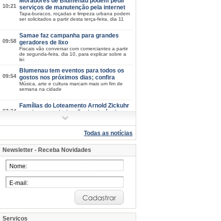
Moradores de Blumenau podem pedir
10:21
serviços de manutenção pela internet
Tapa-buracos, roçadas e limpeza urbana podem
ser solicitados a partir desta terça-feira, dia 11
Samae faz campanha para grandes
09:58
geradores de lixo
Fiscais vão conversar com comerciantes a partir
de segunda-feira, dia 10, para explicar sobre a
lei
Blumenau tem eventos para todos os
09:54
gostos nos próximos dias; confira
Música, arte e cultura marcam mais um fim de
semana na cidade
Famílias do Loteamento Arnold Zickuhr
07:34
recebem regularização dos imóveis
após 23 anos
Prefeitura entrega documentação de 18 lotes na
Velha Central; espera começou em 2003
Todas as notícias
2026/08-06/06
Newsletter - Receba Novidades
Semana da Juventude inicia na próxima
15:39
quarta-feira, dia 12: confira a
programação
Esporte, cultura, saúde e atividades de
integração estarão disponíveis em diferentes
pontos de Blumenau
Blumenau mantém IDEB nos maiores
15:07
patamares da história em 2025
Nos anos iniciais, índice sobe de 6,6 para 6,7;
nos anos finais, município mantém 5,7
Serviços