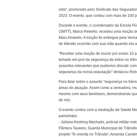
vida", promovido pelo Sindicato das Segurad
2023. O evento, que contou com mais de 100 pa
Durante o evento, o coordenador da Escola Públ
(SMTT), Marco Rebello, recebeu uma moção de
Maio Amarelo. A moção foi entregue pela Verea
de trânsito ocorrido com sua mãe quando ela a
"Receber uma moção de louvor por esses 10 a
tomado em prol da segurança de todos no trâns
assuntos relevantes que pudemos discutir com
segurança da nossa população" destacou Rebe
Para falar sobre o assunto "segurança no trâns
áreas de atuação. Assim como a vereadora, mui
mesmo com seus familiares, demonstrando que, 
de nós.
O evento contou com a mediação de Salete Mont
painelistas:
- Juliana Kestring Machado, policial militar ro
Pâmera Tavares, Guarda Municipal de Trânsito 
projeto 'Te orienta no Trânsito'; Amanda Carol