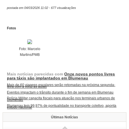
postada em 04/03/2026 11:02 - 677 visualizações
Fotos
Foto: Marcelo
Martins/PMB
Mais notícias parecidas com
Onze novos pontos livres
para táxis são implantados em Blumenau
Mais de 60 viagens escolares serão retomadas na próxima segunda-
feira com a volta às aulas
Eventos impactam o trânsito durante o fim de semana em Blumenau
Polícia Militar capacita fiscais para atuação nos terminais urbanos de
Blumenau
Blumenau tem 99,97% de pontualidade no transporte coletivo, aponta
estudo nacional
Últimas Notícias