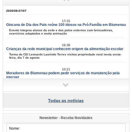
2026/08-07/07
17:15
Gincana de Dia dos Pais reúne 100 idosos na Pró-Família em Blumenau
Evento integrou alunos da sede e dos polos externos com brincadeiras,
exercícios adaptados e muita animação
16:38
Crianças da rede municipal conhecem origem da alimentação escolar
Turma do CEI Leonardo Laurindo Terres visitou propriedade rural nesta sexta-
feira, dia 7 de agosto
10:21
Moradores de Blumenau podem pedir serviços de manutenção pela
internet
Tapa-buracos, roçadas e limpeza urbana podem ser solicitados a partir desta
terça-feira, dia 11
09:58
Todas as notícias
Samae faz campanha para grandes geradores de lixo
Fiscais vão conversar com comerciantes a partir de segunda-feira, dia 10,
para explicar sobre a lei
Newsletter - Receba Novidades
09:54
Blumenau tem eventos para todos os gostos nos próximos dias;
confira