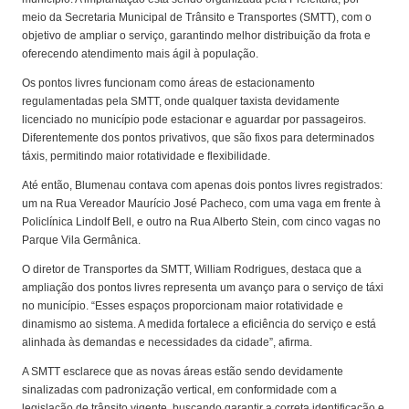
meio da Secretaria Municipal de Trânsito e Transportes (SMTT), com o
objetivo de ampliar o serviço, garantindo melhor distribuição da frota e
oferecendo atendimento mais ágil à população.
Os pontos livres funcionam como áreas de estacionamento
regulamentadas pela SMTT, onde qualquer taxista devidamente
licenciado no município pode estacionar e aguardar por passageiros.
Diferentemente dos pontos privativos, que são fixos para determinados
táxis, permitindo maior rotatividade e flexibilidade.
Até então, Blumenau contava com apenas dois pontos livres registrados:
um na Rua Vereador Maurício José Pacheco, com uma vaga em frente à
Policlínica Lindolf Bell, e outro na Rua Alberto Stein, com cinco vagas no
Parque Vila Germânica.
O diretor de Transportes da SMTT, William Rodrigues, destaca que a
ampliação dos pontos livres representa um avanço para o serviço de táxi
no município. “Esses espaços proporcionam maior rotatividade e
dinamismo ao sistema. A medida fortalece a eficiência do serviço e está
alinhada às demandas e necessidades da cidade”, afirma.
A SMTT esclarece que as novas áreas estão sendo devidamente
sinalizadas com padronização vertical, em conformidade com a
legislação de trânsito vigente, buscando garantir a correta identificação e