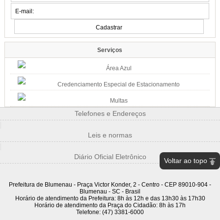
Música, arte e cultura marcam mais um fim de semana na cidade
07:34
Famílias do Loteamento Arnold Zickuhr recebem regularização dos
imóveis após 23 anos
Prefeitura entrega documentação de 18 lotes na Velha Central; espera
Serviços
começou em 2003
2026/08-06/06
Área Azul
15:39
Credenciamento Especial de Estacionamento
Semana da Juventude inicia na próxima quarta-feira, dia 12: confira a
programação
Multas
Esporte, cultura, saúde e atividades de integração estarão disponíveis em
diferentes pontos de Blumenau
Telefones e Endereços
|
15:07
Leis e normas
Blumenau mantém IDEB nos maiores patamares da história em 2025
|
Nos anos iniciais, índice sobe de 6,6 para 6,7; nos anos finais, município
mantém 5,7
Diário Oficial Eletrônico
Voltar ao topo
14:51
Casa Fritz Müller terá programação especial gratuita ao longo de
agosto
Prefeitura de Blumenau - Praça Victor Konder, 2 - Centro - CEP 89010-904 -
Blumenau - SC - Brasil
Atividades aos sábados reúnem ciência, cultura, natureza e criatividade para
Horário de atendimento da Prefeitura: 8h às 12h e das 13h30 às 17h30
todas as idades
Horário de atendimento da Praça do Cidadão: 8h às 17h
Telefone: (47) 3381-6000
14:08