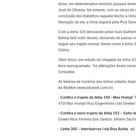
disso, em determinados horários passará també
José de Oliveira. No entanto, com as obras de 
conclusão dos trabalhos naquele trecho a linh
liberação da via, a linha seguirá pela Rua Gen
Com a linha 320 desviando pelas ruas Guilherm
Bahia) fará outro desvio, deixando de passar 
seguir seu trajeto normal. Assim como a linha 3
Osório.
Além disso, em virtude da chegada da linha 320
feira reprogramada. “As alterações foram neces
Schrubbe.
As tabelas de horários das linhas estarão dispo
da BluMob (www.blumob.com.br).
-
Confira o trajeto da linha 150 - Max Humpl
: 
470/ Max Humpl/ Rua Engenheiro Udo Deeke/ T
- Confira o novo trajeto da linha 153 – Salto 
Duwe/ Alice Ferreira dos Santos/ Johann Sach
-
Linha 300 – Interbairros I via Rua Bahia
: at