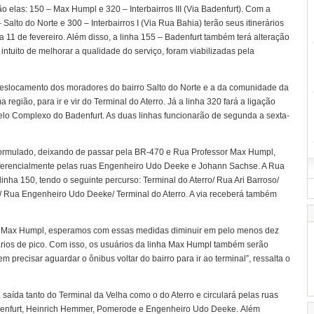
o elas: 150 – Max Humpl e 320 – Interbairros III (Via Badenfurt). Com a
Salto do Norte e 300 – Interbairros I (Via Rua Bahia) terão seus itinerários
ia 11 de fevereiro. Além disso, a linha 155 – Badenfurt também terá alteração
intuito de melhorar a qualidade do serviço, foram viabilizadas pela
 deslocamento dos moradores do bairro Salto do Norte e a da comunidade da
egião, para ir e vir do Terminal do Aterro. Já a linha 320 fará a ligação
elo Complexo do Badenfurt. As duas linhas funcionarão de segunda a sexta-
 reformulado, deixando de passar pela BR-470 e Rua Professor Max Humpl,
preferencialmente pelas ruas Engenheiro Udo Deeke e Johann Sachse. A Rua
nha 150, tendo o seguinte percurso: Terminal do Aterro/ Rua Ari Barroso/
Rua Engenheiro Udo Deeke/ Terminal do Aterro. A via receberá também
e Max Humpl, esperamos com essas medidas diminuir em pelo menos dez
ários de pico. Com isso, os usuários da linha Max Humpl também serão
m precisar aguardar o ônibus voltar do bairro para ir ao terminal”, ressalta o
erá saída tanto do Terminal da Velha como o do Aterro e circulará pelas ruas
denfurt, Heinrich Hemmer, Pomerode e Engenheiro Udo Deeke. Além