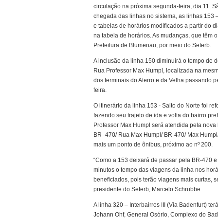
circulação na próxima segunda-feira, dia 11. Sã
chegada das linhas no sistema, as linhas 153 – 
e tabelas de horários modificados a partir do d
na tabela de horários. As mudanças, que têm o 
Prefeitura de Blumenau, por meio do Seterb.
A inclusão da linha 150 diminuirá o tempo de
Rua Professor Max Humpl, localizada na mesma r
dos terminais do Aterro e da Velha passando p
feira.
O itinerário da linha 153 - Salto do Norte foi
fazendo seu trajeto de ida e volta do bairro 
Professor Max Humpl será atendida pela nova li
BR -470/ Rua Max Humpl/ BR-470/ Max Humpl/ 
mais um ponto de ônibus, próximo ao nº 200.
“Como a 153 deixará de passar pela BR-470 
minutos o tempo das viagens da linha nos hor
beneficiados, pois terão viagens mais curtas, se
presidente do Seterb, Marcelo Schrubbe.
A linha 320 – Interbairros III (Via Badenfurt) t
Johann Ohf, General Osório, Complexo do Ba