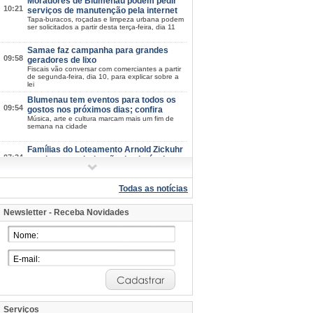
Moradores de Blumenau podem pedir
10:21
serviços de manutenção pela internet
Tapa-buracos, roçadas e limpeza urbana podem
ser solicitados a partir desta terça-feira, dia 11
Samae faz campanha para grandes
09:58
geradores de lixo
Fiscais vão conversar com comerciantes a partir
de segunda-feira, dia 10, para explicar sobre a
lei
Blumenau tem eventos para todos os
09:54
gostos nos próximos dias; confira
Música, arte e cultura marcam mais um fim de
semana na cidade
Famílias do Loteamento Arnold Zickuhr
07:34
recebem regularização dos imóveis
após 23 anos
Prefeitura entrega documentação de 18 lotes na
Velha Central; espera começou em 2003
Todas as notícias
2026/08-06/06
Newsletter - Receba Novidades
Semana da Juventude inicia na próxima
15:39
quarta-feira, dia 12: confira a
programação
Esporte, cultura, saúde e atividades de
integração estarão disponíveis em diferentes
pontos de Blumenau
Blumenau mantém IDEB nos maiores
15:07
patamares da história em 2025
Nos anos iniciais, índice sobe de 6,6 para 6,7;
nos anos finais, município mantém 5,7
Serviços