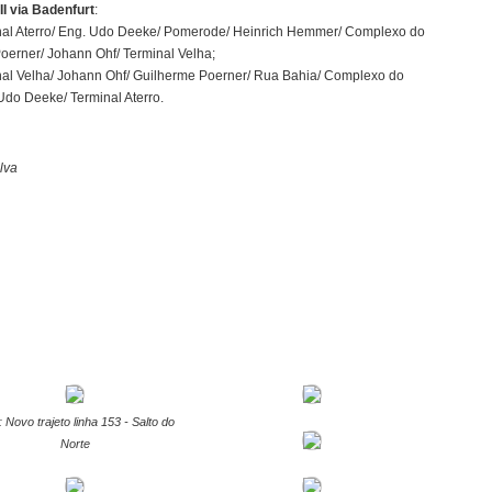
III via Badenfurt
:
nal Aterro/ Eng. Udo Deeke/ Pomerode/ Heinrich Hemmer/ Complexo do
oerner/ Johann Ohf/ Terminal Velha;
nal Velha/ Johann Ohf/ Guilherme Poerner/ Rua Bahia/ Complexo do
do Deeke/ Terminal Aterro.
lva
: Novo trajeto linha 153 - Salto do
Norte