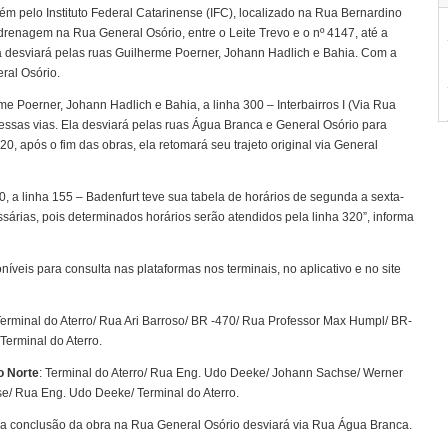
m pelo Instituto Federal Catarinense (IFC), localizado na Rua Bernardino
drenagem na Rua General Osório, entre o Leite Trevo e o nº 4147, até a
a desviará pelas ruas Guilherme Poerner, Johann Hadlich e Bahia. Com a
eral Osório.
e Poerner, Johann Hadlich e Bahia, a linha 300 – Interbairros I (Via Rua
nessas vias. Ela desviará pelas ruas Água Branca e General Osório para
20, após o fim das obras, ela retomará seu trajeto original via General
, a linha 155 – Badenfurt teve sua tabela de horários de segunda a sexta-
sárias, pois determinados horários serão atendidos pela linha 320”, informa
níveis para consulta nas plataformas nos terminais, no aplicativo e no site
Terminal do Aterro/ Rua Ari Barroso/ BR -470/ Rua Professor Max Humpl/ BR-
erminal do Aterro.
do Norte
: Terminal do Aterro/ Rua Eng. Udo Deeke/ Johann Sachse/ Werner
se/ Rua Eng. Udo Deeke/ Terminal do Aterro.
é a conclusão da obra na Rua General Osório desviará via Rua Água Branca.