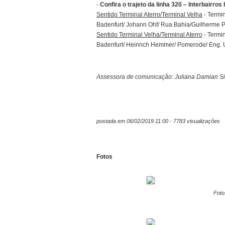
-
Confira o trajeto da linha 320 – Interbairros 
Sentido Terminal Aterro/Terminal Velha
- Termi
Badenfurt/ Johann Ohf/ Rua Bahia/Guilherme P
Sentido Terminal Velha/Terminal Aterro
- Termi
Badenfurt/ Heinrich Hemmer/ Pomerode/ Eng. U
Assessora de comunicação: Juliana Damian Si
postada em 06/02/2019 11:00 - 7783 visualizações
Fotos
Foto