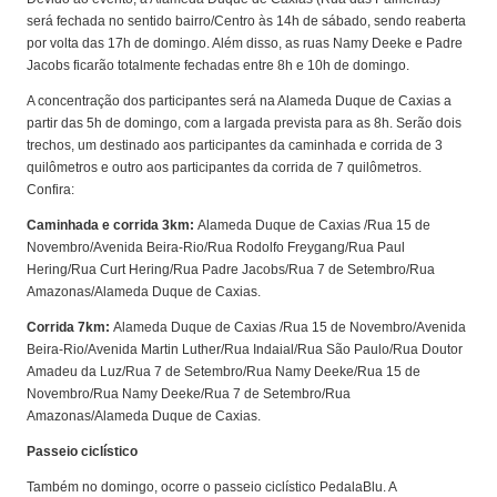
será fechada no sentido bairro/Centro às 14h de sábado, sendo reaberta
por volta das 17h de domingo. Além disso, as ruas Namy Deeke e Padre
Jacobs ficarão totalmente fechadas entre 8h e 10h de domingo.
A concentração dos participantes será na Alameda Duque de Caxias a
partir das 5h de domingo, com a largada prevista para as 8h. Serão dois
trechos, um destinado aos participantes da caminhada e corrida de 3
quilômetros e outro aos participantes da corrida de 7 quilômetros.
Confira:
Caminhada e corrida 3km:
Alameda Duque de Caxias /Rua 15 de
Novembro/Avenida Beira-Rio/Rua Rodolfo Freygang/Rua Paul
Hering/Rua Curt Hering/Rua Padre Jacobs/Rua 7 de Setembro/Rua
Amazonas/Alameda Duque de Caxias.
Corrida 7km:
Alameda Duque de Caxias /Rua 15 de Novembro/Avenida
Beira-Rio/Avenida Martin Luther/Rua Indaial/Rua São Paulo/Rua Doutor
Amadeu da Luz/Rua 7 de Setembro/Rua Namy Deeke/Rua 15 de
Novembro/Rua Namy Deeke/Rua 7 de Setembro/Rua
Amazonas/Alameda Duque de Caxias.
Passeio ciclístico
Também no domingo, ocorre o passeio ciclístico PedalaBlu. A