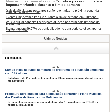
Mais notícias parecidas com
Corrida e passeio ciclístico
impactam trânsito durante o fim de semana
Mais de 60 viagens escolares serão retomadas na próxima segunda-
feira com a volta às aulas
Eventos impactam o trânsito durante o fim de semana em Blumenau
Polícia Militar capacita fiscais para atuação nos terminais urbanos de
Blumenau
Blumenau tem 99,97% de pontualidade no transporte coletivo, aponta
estudo nacional
Últimas Notícias
2026/08-05/05
17:42
Samae inicia segundo semestre do programa de educação ambiental
com 187 alunos
Estudantes do 4º ano de sete escolas de Blumenau participam das atividades
até novembro
16:47
Prefeitura abre espaço para a população construir o Plano Municipal
dos Direitos da Pessoa com Deficiência
Sessão plenária ocorre nesta sexta-feira, dia 7, no auditório da ETSUS e é
aberta à comunidade