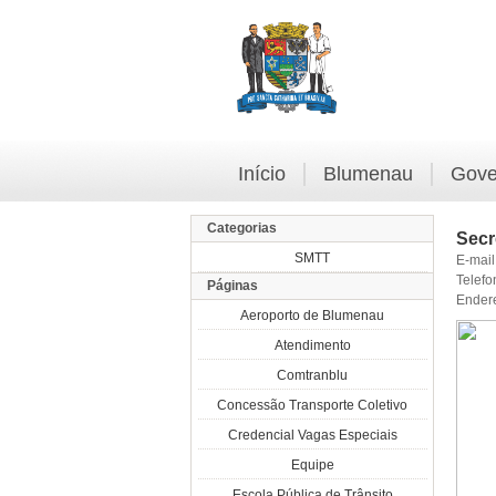
Início
Blumenau
Gove
Categorias
Secr
SMTT
E-mail
Telefo
Páginas
Ender
Aeroporto de Blumenau
Atendimento
Comtranblu
Concessão Transporte Coletivo
Credencial Vagas Especiais
Equipe
Escola Pública de Trânsito