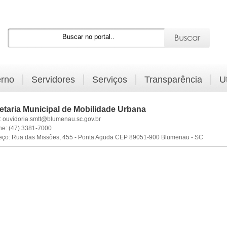
rno
Servidores
Serviços
Transparência
U
etaria Municipal de Mobilidade Urbana
:
ouvidoria.smtt@blumenau.sc.gov.br
ne:
(47) 3381-7000
eço:
Rua das Missões, 455 - Ponta Aguda CEP 89051-900 Blumenau - SC