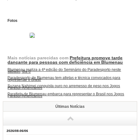
Fotos
Mais notícias parecidas com
Prefeitura promove tarde
dançante para pessoas com deficiência em Blumenau
Blumenau realiza a 4ª edição do Seminário do Paradesporto neste
sábado, dia 8
Paradesporto de Blumenau tem atletas e técnica convocados para
representar o Brasil
Suzana Nahirnei conquista ouro no arremesso de peso nos Jogos
Parasul-Americanos
Paratleta de Blumenau embarca para representar o Brasil nos Jogos
Parasul-Americanos
Últimas Notícias
2026/08-06/06