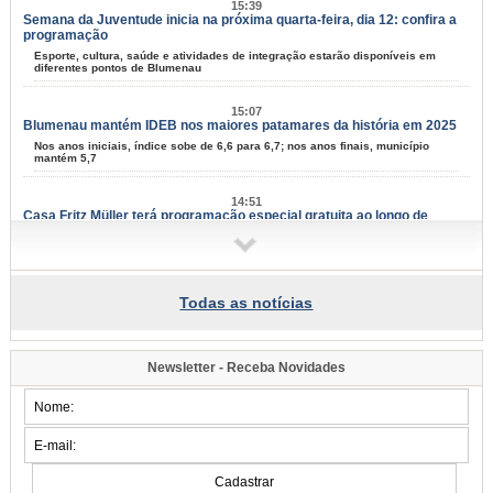
15:39
Semana da Juventude inicia na próxima quarta-feira, dia 12: confira a
programação
Esporte, cultura, saúde e atividades de integração estarão disponíveis em
diferentes pontos de Blumenau
15:07
Blumenau mantém IDEB nos maiores patamares da história em 2025
Nos anos iniciais, índice sobe de 6,6 para 6,7; nos anos finais, município
mantém 5,7
14:51
Casa Fritz Müller terá programação especial gratuita ao longo de
agosto
Atividades aos sábados reúnem ciência, cultura, natureza e criatividade para
todas as idades
Todas as notícias
14:08
Blumenau tem 67 projetos culturais aprovados em editais da Lei Aldir
Blanc
Resultado final foi divulgado nesta quinta-feira, dia 6; serão distribuídos mais
Newsletter - Receba Novidades
de R$ 1,3 milhão ao setor cultural
13:47
Blumenau realiza a 4ª edição do Seminário do Paradesporto neste
sábado, dia 8
Evento com vagas limitadas reunirá profissionais da saúde, educação e
comunidade para debater o avanço das modalidades paralímpicas