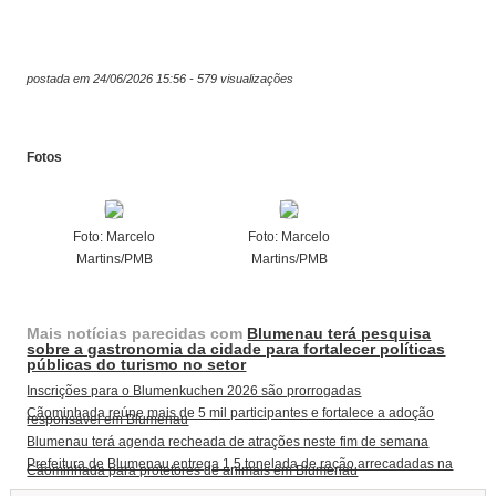
postada em 24/06/2026 15:56 - 579 visualizações
Fotos
Foto: Marcelo
Foto: Marcelo
Martins/PMB
Martins/PMB
Mais notícias parecidas com
Blumenau terá pesquisa
sobre a gastronomia da cidade para fortalecer políticas
públicas do turismo no setor
Inscrições para o Blumenkuchen 2026 são prorrogadas
Cãominhada reúne mais de 5 mil participantes e fortalece a adoção
responsável em Blumenau
Blumenau terá agenda recheada de atrações neste fim de semana
Prefeitura de Blumenau entrega 1,5 tonelada de ração arrecadadas na
Cãominhada para protetores de animais em Blumenau