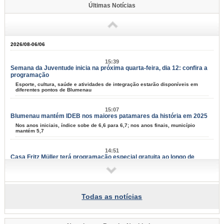
Últimas Notícias
2026/08-06/06
15:39
Semana da Juventude inicia na próxima quarta-feira, dia 12: confira a
programação
Esporte, cultura, saúde e atividades de integração estarão disponíveis em
diferentes pontos de Blumenau
15:07
Blumenau mantém IDEB nos maiores patamares da história em 2025
Nos anos iniciais, índice sobe de 6,6 para 6,7; nos anos finais, município
mantém 5,7
14:51
Casa Fritz Müller terá programação especial gratuita ao longo de
agosto
Atividades aos sábados reúnem ciência, cultura, natureza e criatividade para
todas as idades
Todas as notícias
14:08
Blumenau tem 67 projetos culturais aprovados em editais da Lei Aldir
Blanc
Resultado final foi divulgado nesta quinta-feira, dia 6; serão distribuídos mais