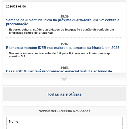
2026/08-06/06
15:39
Semana da Juventude inicia na próxima quarta-feira, dia 12: confira a
programação
Esporte, cultura, saúde e atividades de integração estarão disponíveis em
diferentes pontos de Blumenau
15:07
Blumenau mantém IDEB nos maiores patamares da história em 2025
Nos anos iniciais, índice sobe de 6,6 para 6,7; nos anos finais, município
mantém 5,7
14:51
Casa Fritz Müller terá programação especial gratuita ao longo de
agosto
Atividades aos sábados reúnem ciência, cultura, natureza e criatividade para
todas as idades
Todas as notícias
14:08
Blumenau tem 67 projetos culturais aprovados em editais da Lei Aldir
Blanc
Resultado final foi divulgado nesta quinta-feira, dia 6; serão distribuídos mais
Newsletter - Receba Novidades
de R$ 1,3 milhão ao setor cultural
13:47
Blumenau realiza a 4ª edição do Seminário do Paradesporto neste