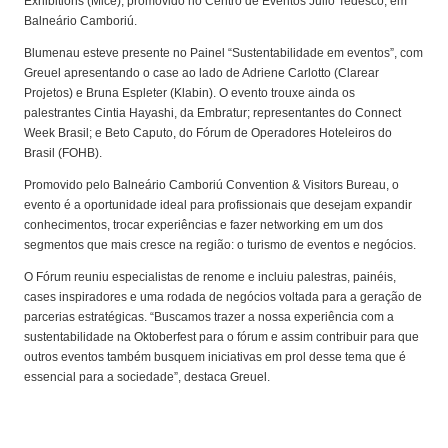
Exhibitions (Mice), promovido no Centro de Eventos Júlio Tedesco, em
Balneário Camboriú.
Blumenau esteve presente no Painel “Sustentabilidade em eventos”, com
Greuel apresentando o case ao lado de Adriene Carlotto (Clarear
Projetos) e Bruna Espleter (Klabin). O evento trouxe ainda os
palestrantes Cintia Hayashi, da Embratur; representantes do Connect
Week Brasil; e Beto Caputo, do Fórum de Operadores Hoteleiros do
Brasil (FOHB).
Promovido pelo Balneário Camboriú Convention & Visitors Bureau, o
evento é a oportunidade ideal para profissionais que desejam expandir
conhecimentos, trocar experiências e fazer networking em um dos
segmentos que mais cresce na região: o turismo de eventos e negócios.
O Fórum reuniu especialistas de renome e incluiu palestras, painéis,
cases inspiradores e uma rodada de negócios voltada para a geração de
parcerias estratégicas. “Buscamos trazer a nossa experiência com a
sustentabilidade na Oktoberfest para o fórum e assim contribuir para que
outros eventos também busquem iniciativas em prol desse tema que é
essencial para a sociedade”, destaca Greuel.