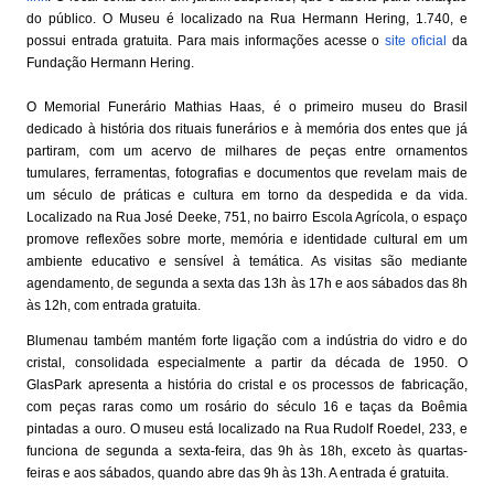
do público. O Museu é localizado na Rua Hermann Hering, 1.740, e
possui entrada gratuita. Para mais informações acesse o
site oficial
da
Fundação Hermann Hering.
O Memorial Funerário Mathias Haas, é o primeiro museu do Brasil
dedicado à história dos rituais funerários e à memória dos entes que já
partiram, com um acervo de milhares de peças entre ornamentos
tumulares, ferramentas, fotografias e documentos que revelam mais de
um século de práticas e cultura em torno da despedida e da vida.
Localizado na Rua José Deeke, 751, no bairro Escola Agrícola, o espaço
promove reflexões sobre morte, memória e identidade cultural em um
ambiente educativo e sensível à temática. As visitas são mediante
agendamento, de segunda a sexta das 13h às 17h e aos sábados das 8h
às 12h, com entrada gratuita.
Blumenau também mantém forte ligação com a indústria do vidro e do
cristal, consolidada especialmente a partir da década de 1950. O
GlasPark apresenta a história do cristal e os processos de fabricação,
com peças raras como um rosário do século 16 e taças da Boêmia
pintadas a ouro. O museu está localizado na Rua Rudolf Roedel, 233, e
funciona de segunda a sexta-feira, das 9h às 18h, exceto às quartas-
feiras e aos sábados, quando abre das 9h às 13h. A entrada é gratuita.