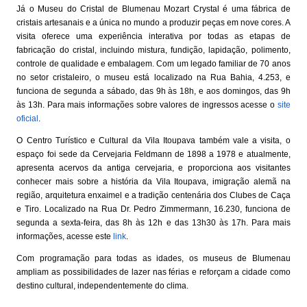
Já o Museu do Cristal de Blumenau Mozart Crystal é uma fábrica de
cristais artesanais e a única no mundo a produzir peças em nove cores. A
visita oferece uma experiência interativa por todas as etapas de
fabricação do cristal, incluindo mistura, fundição, lapidação, polimento,
controle de qualidade e embalagem. Com um legado familiar de 70 anos
no setor cristaleiro, o museu está localizado na Rua Bahia, 4.253, e
funciona de segunda a sábado, das 9h às 18h, e aos domingos, das 9h
às 13h. Para mais informações sobre valores de ingressos acesse o
site
oficial
.
O Centro Turístico e Cultural da Vila Itoupava também vale a visita, o
espaço foi sede da Cervejaria Feldmann de 1898 a 1978 e atualmente,
apresenta acervos da antiga cervejaria, e proporciona aos visitantes
conhecer mais sobre a história da Vila Itoupava, imigração alemã na
região, arquitetura enxaimel e a tradição centenária dos Clubes de Caça
e Tiro. Localizado na Rua Dr. Pedro Zimmermann, 16.230, funciona de
segunda a sexta-feira, das 8h às 12h e das 13h30 às 17h. Para mais
informações, acesse este
link
.
Com programação para todas as idades, os museus de Blumenau
ampliam as possibilidades de lazer nas férias e reforçam a cidade como
destino cultural, independentemente do clima.