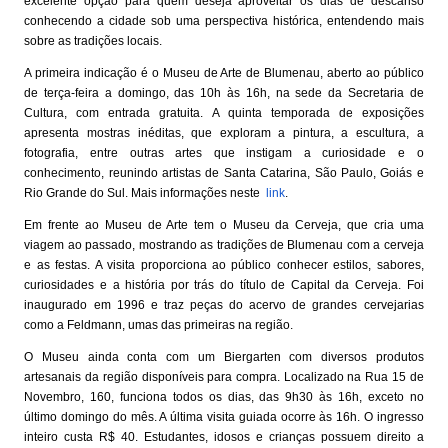
excelente opção para quem deseja aproveitar os dias de descanso
conhecendo a cidade sob uma perspectiva histórica, entendendo mais
sobre as tradições locais.
A primeira indicação é o Museu de Arte de Blumenau, aberto ao público
de terça-feira a domingo, das 10h às 16h, na sede da Secretaria de
Cultura, com entrada gratuita. A quinta temporada de exposições
apresenta mostras inéditas, que exploram a pintura, a escultura, a
fotografia, entre outras artes que instigam a curiosidade e o
conhecimento, reunindo artistas de Santa Catarina, São Paulo, Goiás e
Rio Grande do Sul. Mais informações neste
link
.
Em frente ao Museu de Arte tem o Museu da Cerveja, que cria uma
viagem ao passado, mostrando as tradições de Blumenau com a cerveja
e as festas. A visita proporciona ao público conhecer estilos, sabores,
curiosidades e a história por trás do título de Capital da Cerveja. Foi
inaugurado em 1996 e traz peças do acervo de grandes cervejarias
como a Feldmann, umas das primeiras na região.
O Museu ainda conta com um Biergarten com diversos produtos
artesanais da região disponíveis para compra. Localizado na Rua 15 de
Novembro, 160, funciona todos os dias, das 9h30 às 16h, exceto no
último domingo do mês. A última visita guiada ocorre às 16h. O ingresso
inteiro custa R$ 40. Estudantes, idosos e crianças possuem direito a