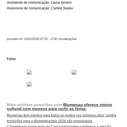
Assistente de comunicação: Laura Severo
Assessora de comunicação: Camila Sepka
postada em 15/01/2026 07:53 - 1740 visualizações
Fotos
Mais notícias parecidas com
Blumenau oferece roteiro
cultural com museus para curtir as férias
Blumenau tem eventos para todos os gostos nos próximos dias; confira
Inscrições para o Blumenkuchen 2026 são prorrogadas
Cãominhada reúne mais de 5 mil participantes e fortalece a adoção