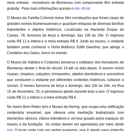
meia entrada - moradores de Blumenau com comprovante têm entrada
gratuita. Para mais informações acesse o
site oficial
.
O Museu da Família Colonial reúne três construções que foram casas de
grandes nomes blumenauenses e guardam relíquias de diversas famílias
importantes e objetos históricos. Localizado na Alameda Duque de
Caxias, 78, funciona de terça a domingo, das 10h às 16h. O ingresso
custa R$ 12 a inteira e a meia entrada R$ 6.
Junto ao museu, o visitante
também pode conhecer o Horto-Botânico Edith Gaertner, que abriga o
Cemitério dos Gatos, único no mundo.
O Museu de Hábitos e Costumes preserva o cotidiano dos moradores de
Blumenau desde o final do século 19 até os dias atuais. O acervo reúne
roupas, chapéus, calçados, brinquedos, objetos domésticos e acessórios
que conduzem o visitante por diferentes contextos históricos, culturais e
sociais. O museu funciona de terça a domingo, das 10h às 16h, na Rua
15 de Novembro, 25, e permanece aberto durante todo o ano. O ingresso
custa R$ 12 a inteira e a meia entrada R$ 6.
No bairro Bom Retiro tem o Museu da Hering, que ocupa uma edificação
centenária enxaimel, que oferece uma mediação teatralizada com
elementos cênicos, vídeos interativos e um tour guiado pelos espaços do
museu e da fundação. As visitas devem ser agendadas por meio deste
link
. O local conta com um jardim suspenso, que é aberto para visitação