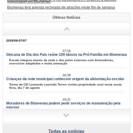
responsável em Blumenau
Blumenau terá agenda recheada de atrações neste fim de semana
Últimas Notícias
2026/08-07/07
17:15
Gincana de Dia dos Pais reúne 100 idosos na Pró-Família em Blumenau
Evento integrou alunos da sede e dos polos externos com brincadeiras,
exercícios adaptados e muita animação
16:38
Crianças da rede municipal conhecem origem da alimentação escolar
Turma do CEI Leonardo Laurindo Terres visitou propriedade rural nesta sexta-
feira, dia 7 de agosto
10:21
Moradores de Blumenau podem pedir serviços de manutenção pela
internet
Tapa-buracos, roçadas e limpeza urbana podem ser solicitados a partir desta
terça-feira, dia 11
09:58
Todas as notícias
Samae faz campanha para grandes geradores de lixo