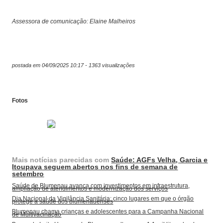
Assessora de comunicação: Elaine Malheiros
postada em 04/09/2025 10:17 - 1363 visualizações
Fotos
Mais notícias parecidas com
Saúde: AGFs Velha, Garcia e
Itoupava seguem abertos nos fins de semana de
setembro
Saúde de Blumenau avança com investimentos em infraestrutura,
ampliação de atendimentos e modernização dos serviços
Dia Nacional da Vigilância Sanitária: cinco lugares em que o órgão
protege a saúde dos blumenauenses
Blumenau chama crianças e adolescentes para a Campanha Nacional
de Multivacinação