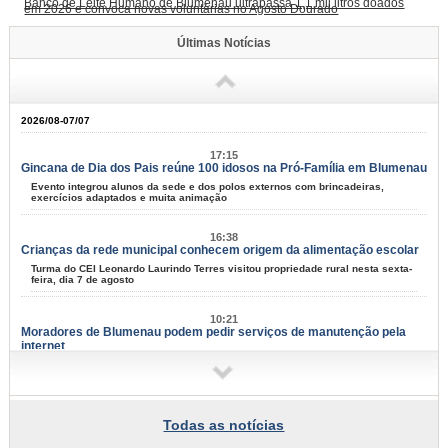
Banco de Leite Humano de Blumenau ultrapassa 1,1 mil litros doados
em 2026 e convoca novas voluntárias no Agosto Dourado
Últimas Notícias
2026/08-07/07
17:15
Gincana de Dia dos Pais reúne 100 idosos na Pró-Família em Blumenau
Evento integrou alunos da sede e dos polos externos com brincadeiras,
exercícios adaptados e muita animação
16:38
Crianças da rede municipal conhecem origem da alimentação escolar
Turma do CEI Leonardo Laurindo Terres visitou propriedade rural nesta sexta-
feira, dia 7 de agosto
10:21
Moradores de Blumenau podem pedir serviços de manutenção pela
internet
Tapa-buracos, roçadas e limpeza urbana podem ser solicitados a partir desta
terça-feira, dia 11
09:58
Todas as notícias
Samae faz campanha para grandes geradores de lixo
Fiscais vão conversar com comerciantes a partir de segunda-feira, dia 10,