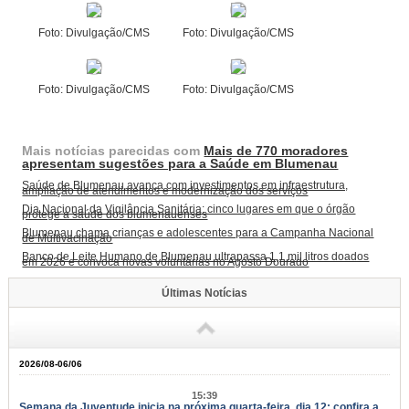
Foto: Divulgação/CMS
Foto: Divulgação/CMS
Foto: Divulgação/CMS
Foto: Divulgação/CMS
Mais notícias parecidas com
Mais de 770 moradores
apresentam sugestões para a Saúde em Blumenau
Saúde de Blumenau avança com investimentos em infraestrutura,
ampliação de atendimentos e modernização dos serviços
Dia Nacional da Vigilância Sanitária: cinco lugares em que o órgão
protege a saúde dos blumenauenses
Blumenau chama crianças e adolescentes para a Campanha Nacional
de Multivacinação
Banco de Leite Humano de Blumenau ultrapassa 1,1 mil litros doados
em 2026 e convoca novas voluntárias no Agosto Dourado
Últimas Notícias
2026/08-06/06
15:39
Semana da Juventude inicia na próxima quarta-feira, dia 12: confira a