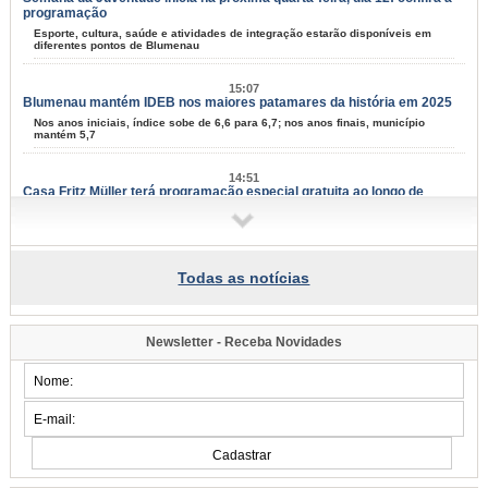
programação
Esporte, cultura, saúde e atividades de integração estarão disponíveis em
diferentes pontos de Blumenau
15:07
Blumenau mantém IDEB nos maiores patamares da história em 2025
Nos anos iniciais, índice sobe de 6,6 para 6,7; nos anos finais, município
mantém 5,7
14:51
Casa Fritz Müller terá programação especial gratuita ao longo de
agosto
Atividades aos sábados reúnem ciência, cultura, natureza e criatividade para
todas as idades
Todas as notícias
14:08
Blumenau tem 67 projetos culturais aprovados em editais da Lei Aldir
Blanc
Resultado final foi divulgado nesta quinta-feira, dia 6; serão distribuídos mais
Newsletter - Receba Novidades
de R$ 1,3 milhão ao setor cultural
13:47
Blumenau realiza a 4ª edição do Seminário do Paradesporto neste
sábado, dia 8
Evento com vagas limitadas reunirá profissionais da saúde, educação e
comunidade para debater o avanço das modalidades paralímpicas