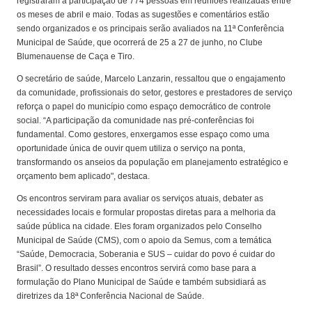
registraram a participação de 774 pessoas em reuniões realizadas entre
os meses de abril e maio. Todas as sugestões e comentários estão
sendo organizados e os principais serão avaliados na 11ª Conferência
Municipal de Saúde, que ocorrerá de 25 a 27 de junho, no Clube
Blumenauense de Caça e Tiro.
O secretário de saúde, Marcelo Lanzarin, ressaltou que o engajamento
da comunidade, profissionais do setor, gestores e prestadores de serviço
reforça o papel do município como espaço democrático de controle
social. “A participação da comunidade nas pré-conferências foi
fundamental. Como gestores, enxergamos esse espaço como uma
oportunidade única de ouvir quem utiliza o serviço na ponta,
transformando os anseios da população em planejamento estratégico e
orçamento bem aplicado", destaca.
Os encontros serviram para avaliar os serviços atuais, debater as
necessidades locais e formular propostas diretas para a melhoria da
saúde pública na cidade. Eles foram organizados pelo Conselho
Municipal de Saúde (CMS), com o apoio da Semus, com a temática
“Saúde, Democracia, Soberania e SUS – cuidar do povo é cuidar do
Brasil”. O resultado desses encontros servirá como base para a
formulação do Plano Municipal de Saúde e também subsidiará as
diretrizes da 18ª Conferência Nacional de Saúde.