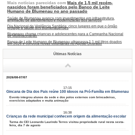
Mais notícias parecidas com
Mais de 1,5 mil recém-
nascidos foram beneficiados pelo Banco de Leite
Humano de Blumenau no ano passado
Saúde de Blumenau avança com investimentos em infraestrutura,
ampliação de atendimentos e modernização dos serviços
Dia Nacional da Vigilância Sanitária: cinco lugares em que o órgão
protege a saúde dos blumenauenses
Blumenau chama crianças e adolescentes para a Campanha Nacional
de Multivacinação
Banco de Leite Humano de Blumenau ultrapassa 1,1 mil litros doados
em 2026 e convoca novas voluntárias no Agosto Dourado
Últimas Notícias
2026/08-07/07
17:15
Gincana de Dia dos Pais reúne 100 idosos na Pró-Família em Blumenau
Evento integrou alunos da sede e dos polos externos com brincadeiras,
exercícios adaptados e muita animação
16:38
Crianças da rede municipal conhecem origem da alimentação escolar
Turma do CEI Leonardo Laurindo Terres visitou propriedade rural nesta sexta-
feira, dia 7 de agosto