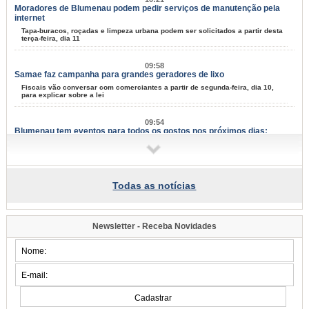
Moradores de Blumenau podem pedir serviços de manutenção pela
internet
Tapa-buracos, roçadas e limpeza urbana podem ser solicitados a partir desta
terça-feira, dia 11
09:58
Samae faz campanha para grandes geradores de lixo
Fiscais vão conversar com comerciantes a partir de segunda-feira, dia 10,
para explicar sobre a lei
09:54
Blumenau tem eventos para todos os gostos nos próximos dias;
confira
Música, arte e cultura marcam mais um fim de semana na cidade
07:34
Todas as notícias
Famílias do Loteamento Arnold Zickuhr recebem regularização dos
imóveis após 23 anos
Prefeitura entrega documentação de 18 lotes na Velha Central; espera
começou em 2003
Newsletter - Receba Novidades
2026/08-06/06
15:39
Semana da Juventude inicia na próxima quarta-feira, dia 12: confira a
programação
Esporte, cultura, saúde e atividades de integração estarão disponíveis em
diferentes pontos de Blumenau