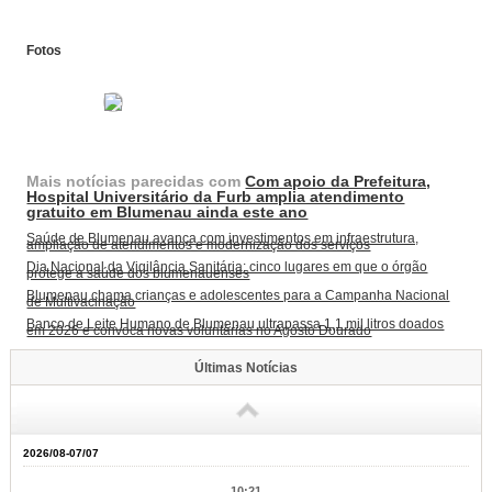
Fotos
Mais notícias parecidas com
Com apoio da Prefeitura,
Hospital Universitário da Furb amplia atendimento
gratuito em Blumenau ainda este ano
Saúde de Blumenau avança com investimentos em infraestrutura,
ampliação de atendimentos e modernização dos serviços
Dia Nacional da Vigilância Sanitária: cinco lugares em que o órgão
protege a saúde dos blumenauenses
Blumenau chama crianças e adolescentes para a Campanha Nacional
de Multivacinação
Banco de Leite Humano de Blumenau ultrapassa 1,1 mil litros doados
em 2026 e convoca novas voluntárias no Agosto Dourado
Últimas Notícias
2026/08-07/07
10:21