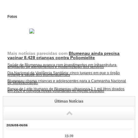
Fotos
Mais notícias parecidas com
Blumenau ainda precisa
vacinar 8.428 crianças contra Poliomielite
Saúde de Blumenau avança com investimentos em infraestrutura,
ampliação de atendimentos e modernização dos serviços
Dia Nacional da Vigilância Sanitária: cinco lugares em que o órgão
protege a saúde dos blumenauenses
Blumenau chama crianças e adolescentes para a Campanha Nacional
de Multivacinação
Banco de Leite Humano de Blumenau ultrapassa 1,1 mil litros doados
em 2026 e convoca novas voluntárias no Agosto Dourado
Últimas Notícias
2026/08-06/06
15:39