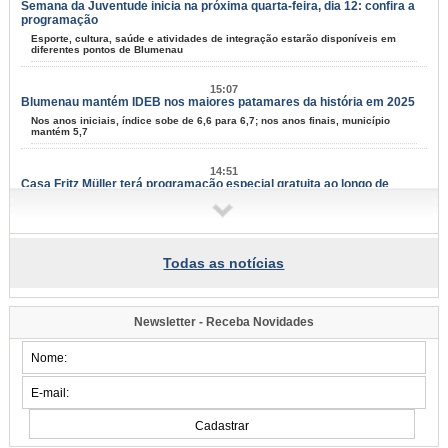
Semana da Juventude inicia na próxima quarta-feira, dia 12: confira a
programação
Esporte, cultura, saúde e atividades de integração estarão disponíveis em
diferentes pontos de Blumenau
15:07
Blumenau mantém IDEB nos maiores patamares da história em 2025
Nos anos iniciais, índice sobe de 6,6 para 6,7; nos anos finais, município
mantém 5,7
14:51
Casa Fritz Müller terá programação especial gratuita ao longo de
agosto
Atividades aos sábados reúnem ciência, cultura, natureza e criatividade para
todas as idades
Todas as notícias
14:08
Blumenau tem 67 projetos culturais aprovados em editais da Lei Aldir
Blanc
Resultado final foi divulgado nesta quinta-feira, dia 6; serão distribuídos mais
Newsletter - Receba Novidades
de R$ 1,3 milhão ao setor cultural
13:47
Blumenau realiza a 4ª edição do Seminário do Paradesporto neste
sábado, dia 8
Evento com vagas limitadas reunirá profissionais da saúde, educação e
comunidade para debater o avanço das modalidades paralímpicas