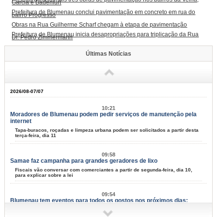
Garcia e Badenfurt
Prefeitura de Blumenau conclui pavimentação em concreto em rua do
bairro Progresso
Obras na Rua Guilherme Scharf chegam à etapa de pavimentação
Prefeitura de Blumenau inicia desapropriações para triplicação da Rua
Dr. Pedro Zimmermann
Últimas Notícias
2026/08-07/07
10:21
Moradores de Blumenau podem pedir serviços de manutenção pela
internet
Tapa-buracos, roçadas e limpeza urbana podem ser solicitados a partir desta
terça-feira, dia 11
09:58
Samae faz campanha para grandes geradores de lixo
Fiscais vão conversar com comerciantes a partir de segunda-feira, dia 10,
para explicar sobre a lei
09:54
Blumenau tem eventos para todos os gostos nos próximos dias;
confira
Música, arte e cultura marcam mais um fim de semana na cidade