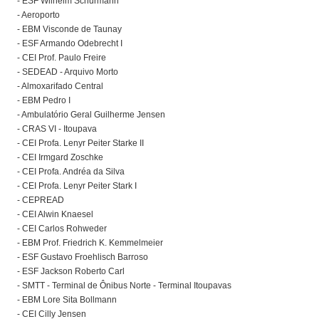
- ESF Wilhelm Schurmann
- Aeroporto
- EBM Visconde de Taunay
- ESF Armando Odebrecht I
- CEI Prof. Paulo Freire
- SEDEAD - Arquivo Morto
- Almoxarifado Central
- EBM Pedro I
- Ambulatório Geral Guilherme Jensen
- CRAS VI - Itoupava
- CEI Profa. Lenyr Peiter Starke II
- CEI Irmgard Zoschke
- CEI Profa. Andréa da Silva
- CEI Profa. Lenyr Peiter Stark I
- CEPREAD
- CEI Alwin Knaesel
- CEI Carlos Rohweder
- EBM Prof. Friedrich K. Kemmelmeier
- ESF Gustavo Froehlisch Barroso
- ESF Jackson Roberto Carl
- SMTT - Terminal de Ônibus Norte - Terminal Itoupavas
- EBM Lore Sita Bollmann
- CEI Cilly Jensen