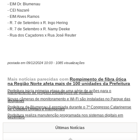
- EIM Dr. Blumenau
- CEI Nazaré
- EIM Alves Ramos
- R. 7 de Setembro x R. Ingo Hering
- R. 7 de Setembro x R. Namy Deeke
- Rua dos Caçadores x Rua José Reuter
postada em 09/12/2024 10:03 - 1085 visualizações
Mais notícias parecidas com
Rompimento de fibra ótica
na Região Norte afeta mais de 100 unidades da Prefeitura
Prefeitura inicia primeira etapa de uma série de ações para o
planejamento de projetos estratégicos de governo
Novas câmeras de monitoramento e Wi-Fi são instaladas no Parque das
Itoupavas
Prefeitura de Blumenau é premiada durante o 7º Congresso Catarinense
de Cidades Digitais e Inteligentes
Prefeitura realiza manutenção programada nos sistemas digitais em
dezembro
Últimas Notícias