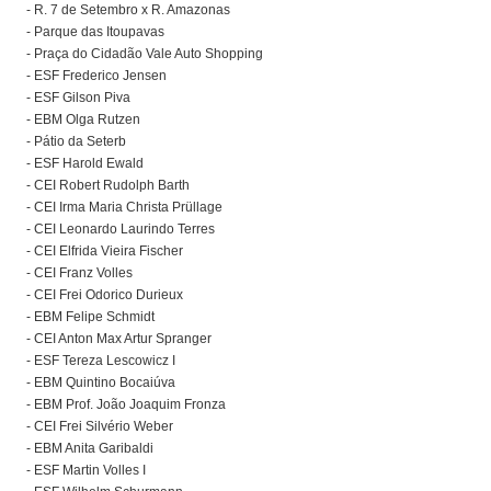
- R. 7 de Setembro x R. Amazonas
- Parque das Itoupavas
- Praça do Cidadão Vale Auto Shopping
- ESF Frederico Jensen
- ESF Gilson Piva
- EBM Olga Rutzen
- Pátio da Seterb
- ESF Harold Ewald
- CEI Robert Rudolph Barth
- CEI Irma Maria Christa Prüllage
- CEI Leonardo Laurindo Terres
- CEI Elfrida Vieira Fischer
- CEI Franz Volles
- CEI Frei Odorico Durieux
- EBM Felipe Schmidt
- CEI Anton Max Artur Spranger
- ESF Tereza Lescowicz I
- EBM Quintino Bocaiúva
- EBM Prof. João Joaquim Fronza
- CEI Frei Silvério Weber
- EBM Anita Garibaldi
- ESF Martin Volles I