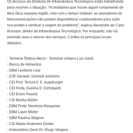
Os técnicos da Diretoria de Infraestrutura Tecnológica estão trabalhando
para resolver a situação. "Acreditamos que houve algum rompimento de
fibra ótica naquela região, mas com o tempo instável, as operadoras de
telecomunicações não podem disponibilizar colaboradores para subir
nos postes e verificar a origem do problema", explica Alexandre de Carly
Ronsani, diretor de Infraestrutura Tecnológica. Por enquanto, não há
previsão para o retorno dos serviços. Confira os principais locais
afetados:
- Terminal Ônibus Aterro - Terminal Urbano Luiz Sackl
- Banco de Alimentos
- EBM Leoberto Leal
- ESF Geraldo Schmidt Sobrinho
- CEI Prof. Tereza A. E. Augsburger
- CEI Profa. Evelina E. Eichstaedt
- CEI Erwin Pasold
- CEI Bertha Müller
- EBM Profa. Nemésia Margarida
- EBM Lauro Müller
- EBM Paulina Wagner
- CEI Maike Andersen Deeke
- Ambulatório Geral Dr. Diogo Vergara