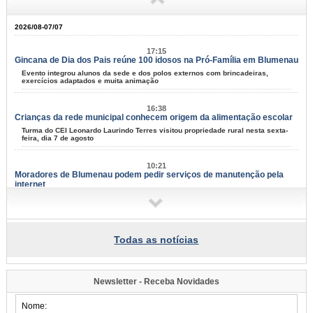
2026/08-07/07
17:15
Gincana de Dia dos Pais reúne 100 idosos na Pró-Família em Blumenau
Evento integrou alunos da sede e dos polos externos com brincadeiras,
exercícios adaptados e muita animação
16:38
Crianças da rede municipal conhecem origem da alimentação escolar
Turma do CEI Leonardo Laurindo Terres visitou propriedade rural nesta sexta-
feira, dia 7 de agosto
10:21
Moradores de Blumenau podem pedir serviços de manutenção pela
internet
Tapa-buracos, roçadas e limpeza urbana podem ser solicitados a partir desta
terça-feira, dia 11
09:58
Todas as notícias
Samae faz campanha para grandes geradores de lixo
Fiscais vão conversar com comerciantes a partir de segunda-feira, dia 10,
para explicar sobre a lei
Newsletter - Receba Novidades
09:54
Blumenau tem eventos para todos os gostos nos próximos dias;
confira