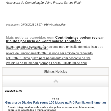
Assessora de Comunicação: Aline Franzoi Santos Fleith
postada em 09/06/2021 13:27 - 916 visualizações
Mais notícias parecidas com
Contribuintes podem revisar
tributos por meio do Contencioso Tributário
Blumenau adota novo padrão nacional para emissão de notas fiscais de
serviço a partir de 1º de agosto
Alvará de Funcionamento 2026 já pode ser emitido ou renovado
IPTU 2026: último prazo para pagamento com desconto de 3%
Prefeitura de Blumenau prorroga Facilita ITBI até 30 de abril
Últimas Notícias
2026/08-07/07
17:15
Gincana de Dia dos Pais reúne 100 idosos na Pró-Família em Blumenau
Evento integrou alunos da sede e dos polos externos com brincadeiras,
exercícios adaptados e muita animação