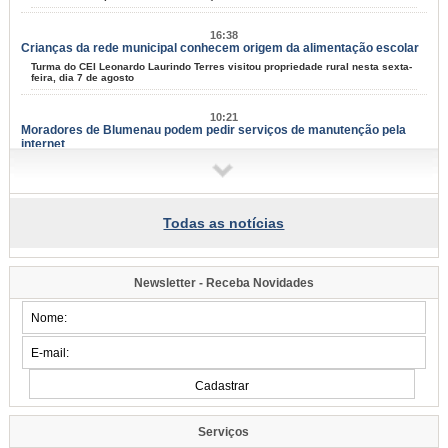
16:38
Crianças da rede municipal conhecem origem da alimentação escolar
Turma do CEI Leonardo Laurindo Terres visitou propriedade rural nesta sexta-
feira, dia 7 de agosto
10:21
Moradores de Blumenau podem pedir serviços de manutenção pela
internet
Tapa-buracos, roçadas e limpeza urbana podem ser solicitados a partir desta
terça-feira, dia 11
09:58
Todas as notícias
Samae faz campanha para grandes geradores de lixo
Fiscais vão conversar com comerciantes a partir de segunda-feira, dia 10,
para explicar sobre a lei
Newsletter - Receba Novidades
09:54
Blumenau tem eventos para todos os gostos nos próximos dias;
confira
Música, arte e cultura marcam mais um fim de semana na cidade
07:34
Famílias do Loteamento Arnold Zickuhr recebem regularização dos
imóveis após 23 anos
Prefeitura entrega documentação de 18 lotes na Velha Central; espera
Serviços
começou em 2003