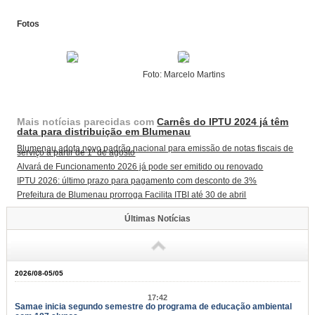
Fotos
Foto: Marcelo Martins
Mais notícias parecidas com
Carnês do IPTU 2024 já têm
data para distribuição em Blumenau
Blumenau adota novo padrão nacional para emissão de notas fiscais de
serviço a partir de 1º de agosto
Alvará de Funcionamento 2026 já pode ser emitido ou renovado
IPTU 2026: último prazo para pagamento com desconto de 3%
Prefeitura de Blumenau prorroga Facilita ITBI até 30 de abril
Últimas Notícias
2026/08-05/05
17:42
Samae inicia segundo semestre do programa de educação ambiental