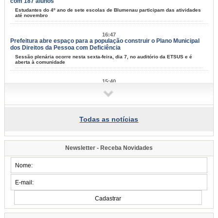
com 187 alunos
Estudantes do 4º ano de sete escolas de Blumenau participam das atividades
até novembro
16:47
Prefeitura abre espaço para a população construir o Plano Municipal
dos Direitos da Pessoa com Deficiência
Sessão plenária ocorre nesta sexta-feira, dia 7, no auditório da ETSUS e é
aberta à comunidade
15:40
Programa de Iniciação ao Trabalho se aproxima de 10 mil jovens
formados em Blumenau
Nesta terça-feira, dia 4, mais 55 adolescentes se formaram na capacitação
para entrar no mercad de trabalho
Todas as notícias
13:59
Saúde de Blumenau avança com investimentos em infraestrutura,
ampliação de atendimentos e modernização dos serviços
Newsletter - Receba Novidades
Balanço dos últimos quatro meses foi apresentando pelo secretário de
Promoção da Saúde nesta terça-feira, dia 4
09:49
Spaten Tisch chega à Oktoberfest de Blumenau para celebrar o ritual
da cerveja e dos encontros
Novo espaço exclusivo da cerveja oficial aposta em hospitalidade, cultura e
experiências inspiradas nos tradicionais pavilhões alemães, marcando uma
nova fase