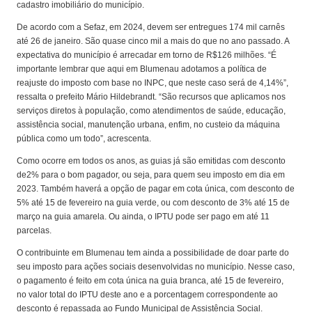
cadastro imobiliário do município.
De acordo com a Sefaz, em 2024, devem ser entregues 174 mil carnês
até 26 de janeiro. São quase cinco mil a mais do que no ano passado. A
expectativa do município é arrecadar em torno de R$126 milhões. “É
importante lembrar que aqui em Blumenau adotamos a política de
reajuste do imposto com base no INPC, que neste caso será de 4,14%”,
ressalta o prefeito Mário Hildebrandt. “São recursos que aplicamos nos
serviços diretos à população, como atendimentos de saúde, educação,
assistência social, manutenção urbana, enfim, no custeio da máquina
pública como um todo”, acrescenta.
Como ocorre em todos os anos, as guias já são emitidas com desconto
de2% para o bom pagador, ou seja, para quem seu imposto em dia em
2023. Também haverá a opção de pagar em cota única, com desconto de
5% até 15 de fevereiro na guia verde, ou com desconto de 3% até 15 de
março na guia amarela. Ou ainda, o IPTU pode ser pago em até 11
parcelas.
O contribuinte em Blumenau tem ainda a possibilidade de doar parte do
seu imposto para ações sociais desenvolvidas no município. Nesse caso,
o pagamento é feito em cota única na guia branca, até 15 de fevereiro,
no valor total do IPTU deste ano e a porcentagem correspondente ao
desconto é repassada ao Fundo Municipal de Assistência Social.