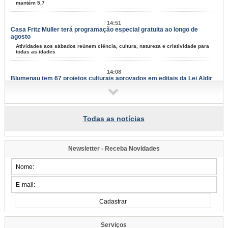
mantém 5,7
14:51
Casa Fritz Müller terá programação especial gratuita ao longo de
agosto
Atividades aos sábados reúnem ciência, cultura, natureza e criatividade para
todas as idades
14:08
Blumenau tem 67 projetos culturais aprovados em editais da Lei Aldir
Blanc
Resultado final foi divulgado nesta quinta-feira, dia 6; serão distribuídos mais
de R$ 1,3 milhão ao setor cultural
Todas as notícias
13:47
Blumenau realiza a 4ª edição do Seminário do Paradesporto neste
sábado, dia 8
Evento com vagas limitadas reunirá profissionais da saúde, educação e
Newsletter - Receba Novidades
comunidade para debater o avanço das modalidades paralímpicas
11:08
Oktoberfest Blumenau: inscrições para o Festival de Danças
Germânicas seguem abertas
Os interessados devem se inscrever até o dia 18 de agosto
10:25
Procon de Blumenau orienta consumidores sobre as compras do Dia
Serviços
dos Pais