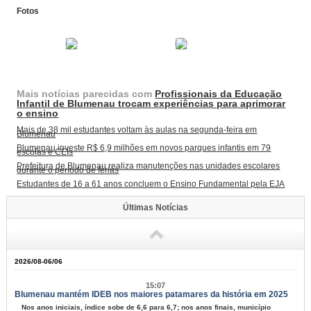
Fotos
Mais notícias parecidas com
Profissionais da Educação
Infantil de Blumenau trocam experiências para aprimorar
o ensino
Mais de 38 mil estudantes voltam às aulas na segunda-feira em
Blumenau
Blumenau investe R$ 6,9 milhões em novos parques infantis em 79
escolas e CEIs
Prefeitura de Blumenau realiza manutenções nas unidades escolares
durante o período de férias
Estudantes de 16 a 61 anos concluem o Ensino Fundamental pela EJA
Últimas Notícias
2026/08-06/06
15:07
Blumenau mantém IDEB nos maiores patamares da história em 2025
Nos anos iniciais, índice sobe de 6,6 para 6,7; nos anos finais, município