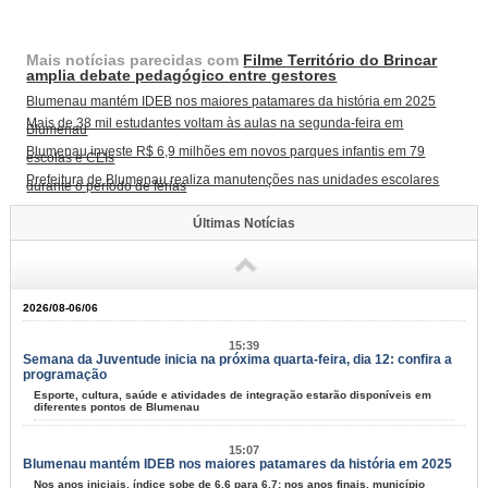
Mais notícias parecidas com
Filme Território do Brincar
amplia debate pedagógico entre gestores
Blumenau mantém IDEB nos maiores patamares da história em 2025
Mais de 38 mil estudantes voltam às aulas na segunda-feira em
Blumenau
Blumenau investe R$ 6,9 milhões em novos parques infantis em 79
escolas e CEIs
Prefeitura de Blumenau realiza manutenções nas unidades escolares
durante o período de férias
Últimas Notícias
2026/08-06/06
15:39
Semana da Juventude inicia na próxima quarta-feira, dia 12: confira a
programação
Esporte, cultura, saúde e atividades de integração estarão disponíveis em
diferentes pontos de Blumenau
15:07
Blumenau mantém IDEB nos maiores patamares da história em 2025
Nos anos iniciais, índice sobe de 6,6 para 6,7; nos anos finais, município