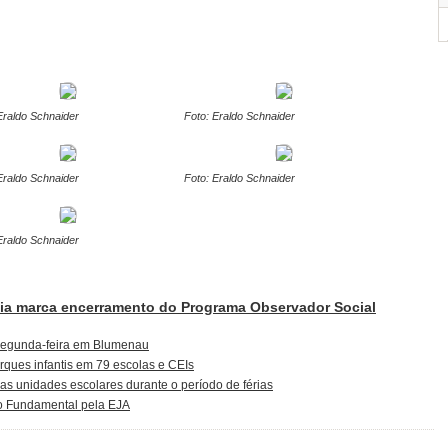
Eraldo Schnaider
Foto: Eraldo Schnaider
Eraldo Schnaider
Foto: Eraldo Schnaider
Eraldo Schnaider
ia marca encerramento do Programa Observador Social
 segunda-feira em Blumenau
ques infantis em 79 escolas e CEIs
s unidades escolares durante o período de férias
o Fundamental pela EJA