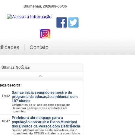
Blumenau, 2026/08-06/06
tilidades
Contato
Últimas Notícias
2026/08-05/05
Samae inicia segundo semestre do
17:42
programa de educação ambiental com
187 alunos
Estudantes do 4º ano de sete escolas de
Blumenau participam das atividades até
novembro
Prefeitura abre espaço para a
16:47
população construir o Plano Municipal
dos Direitos da Pessoa com Deficiência
Sessão plenária ocorre nesta sexta-feira, dia 7,
no auditório da ETSUS e é aberta à comunidade