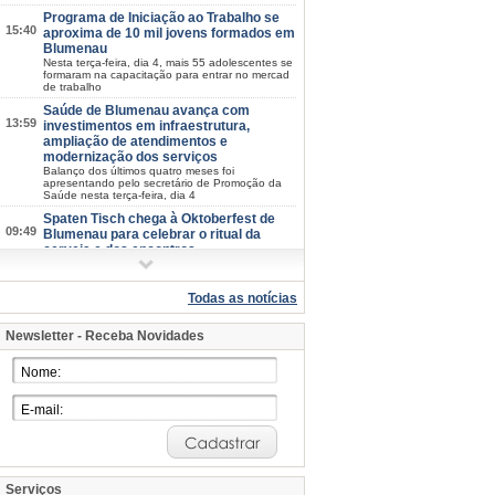
Programa de Iniciação ao Trabalho se
15:40
aproxima de 10 mil jovens formados em
Blumenau
Nesta terça-feira, dia 4, mais 55 adolescentes se
formaram na capacitação para entrar no mercad
de trabalho
Saúde de Blumenau avança com
13:59
investimentos em infraestrutura,
ampliação de atendimentos e
modernização dos serviços
Balanço dos últimos quatro meses foi
apresentando pelo secretário de Promoção da
Saúde nesta terça-feira, dia 4
Spaten Tisch chega à Oktoberfest de
09:49
Blumenau para celebrar o ritual da
cerveja e dos encontros
Novo espaço exclusivo da cerveja oficial aposta
em hospitalidade, cultura e experiências
inspiradas nos tradicionais pavilhões alemães,
Todas as notícias
marcando uma nova fase
Inscrições para o Blumenkuchen 2026
Newsletter - Receba Novidades
08:41
são prorrogadas
Estabelecimentos têm até o dia 10 de agosto
para se inscrever
Dia Nacional da Vigilância Sanitária:
08:31
cinco lugares em que o órgão protege a
saúde dos blumenauenses
Conheça o trabalho realizado diariamente para
garantir mais segurança e qualidade de vida à
população
Serviços