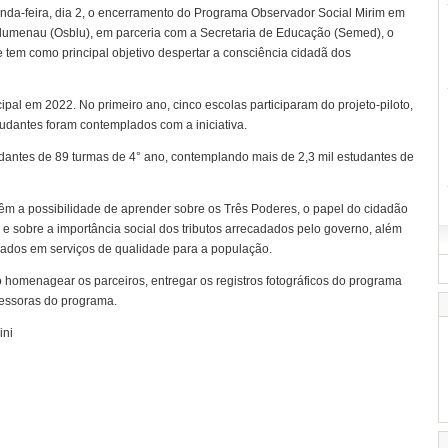
a-feira, dia 2, o encerramento do Programa Observador Social Mirim em
Blumenau (Osblu), em parceria com a Secretaria de Educação (Semed), o
 tem como principal objetivo despertar a consciência cidadã dos
ipal em 2022. No primeiro ano, cinco escolas participaram do projeto-piloto,
udantes foram contemplados com a iniciativa.
udantes de 89 turmas de 4° ano, contemplando mais de 2,3 mil estudantes de
êm a possibilidade de aprender sobre os Três Poderes, o papel do cidadão
 e sobre a importância social dos tributos arrecadados pelo governo, além
dados em serviços de qualidade para a população.
o homenagear os parceiros, entregar os registros fotográficos do programa
fessoras do programa.
ini