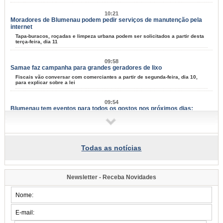
10:21
Moradores de Blumenau podem pedir serviços de manutenção pela
internet
Tapa-buracos, roçadas e limpeza urbana podem ser solicitados a partir desta
terça-feira, dia 11
09:58
Samae faz campanha para grandes geradores de lixo
Fiscais vão conversar com comerciantes a partir de segunda-feira, dia 10,
para explicar sobre a lei
09:54
Blumenau tem eventos para todos os gostos nos próximos dias;
confira
Música, arte e cultura marcam mais um fim de semana na cidade
07:34
Todas as notícias
Famílias do Loteamento Arnold Zickuhr recebem regularização dos
imóveis após 23 anos
Prefeitura entrega documentação de 18 lotes na Velha Central; espera
começou em 2003
Newsletter - Receba Novidades
2026/08-06/06
15:39
Semana da Juventude inicia na próxima quarta-feira, dia 12: confira a
programação