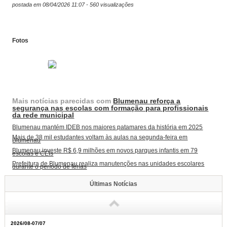
postada em 08/04/2026 11:07 - 560 visualizações
Fotos
Mais notícias parecidas com
Blumenau reforça a
segurança nas escolas com formação para profissionais
da rede municipal
Blumenau mantém IDEB nos maiores patamares da história em 2025
Mais de 38 mil estudantes voltam às aulas na segunda-feira em
Blumenau
Blumenau investe R$ 6,9 milhões em novos parques infantis em 79
escolas e CEIs
Prefeitura de Blumenau realiza manutenções nas unidades escolares
durante o período de férias
Últimas Notícias
2026/08-07/07