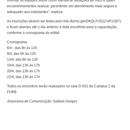
orientar as equipes sobre como identificar situações de risco e quais
encaminhamentos realizar, garantindo um atendimento mais seguro e
adequado aos estudantes”, explica.
As inscrições devem ser feitas pelo link (forms.gle/DfrQLPJS2j7xR1G67)
e ficam abertas até o dia anterior à data escolhida para a capacitação,
conforme o cronograma do edital.
Cronograma
6/4 - das 8h às 12h
8/4, das 8h às 12h
14/4, das 8h às 12h
16/4, das 13h às 17h
20/4, das 13h às 17h
22/4, das 13h às 17h
Todos os encontros serão realizados na sala D-502 do Campus 2 da
FURB
Assessora de Comunicação: Isabela Gorges