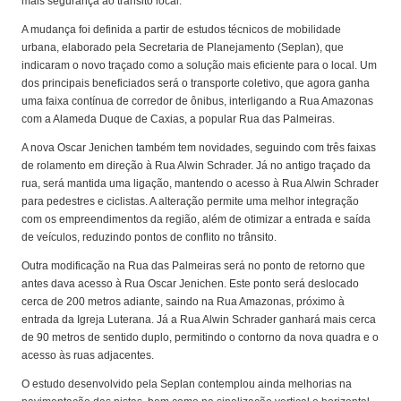
mais segurança ao trânsito local.
A mudança foi definida a partir de estudos técnicos de mobilidade
urbana, elaborado pela Secretaria de Planejamento (Seplan), que
indicaram o novo traçado como a solução mais eficiente para o local. Um
dos principais beneficiados será o transporte coletivo, que agora ganha
uma faixa contínua de corredor de ônibus, interligando a Rua Amazonas
com a Alameda Duque de Caxias, a popular Rua das Palmeiras.
A nova Oscar Jenichen também tem novidades, seguindo com três faixas
de rolamento em direção à Rua Alwin Schrader. Já no antigo traçado da
rua, será mantida uma ligação, mantendo o acesso à Rua Alwin Schrader
para pedestres e ciclistas. A alteração permite uma melhor integração
com os empreendimentos da região, além de otimizar a entrada e saída
de veículos, reduzindo pontos de conflito no trânsito.
Outra modificação na Rua das Palmeiras será no ponto de retorno que
antes dava acesso à Rua Oscar Jenichen. Este ponto será deslocado
cerca de 200 metros adiante, saindo na Rua Amazonas, próximo à
entrada da Igreja Luterana. Já a Rua Alwin Schrader ganhará mais cerca
de 90 metros de sentido duplo, permitindo o contorno da nova quadra e o
acesso às ruas adjacentes.
O estudo desenvolvido pela Seplan contemplou ainda melhorias na