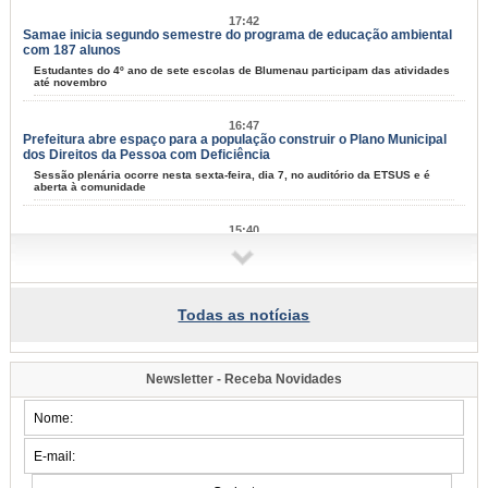
17:42
Samae inicia segundo semestre do programa de educação ambiental
com 187 alunos
Estudantes do 4º ano de sete escolas de Blumenau participam das atividades
até novembro
16:47
Prefeitura abre espaço para a população construir o Plano Municipal
dos Direitos da Pessoa com Deficiência
Sessão plenária ocorre nesta sexta-feira, dia 7, no auditório da ETSUS e é
aberta à comunidade
15:40
Programa de Iniciação ao Trabalho se aproxima de 10 mil jovens
formados em Blumenau
Nesta terça-feira, dia 4, mais 55 adolescentes se formaram na capacitação
para entrar no mercad de trabalho
Todas as notícias
13:59
Saúde de Blumenau avança com investimentos em infraestrutura,
ampliação de atendimentos e modernização dos serviços
Newsletter - Receba Novidades
Balanço dos últimos quatro meses foi apresentando pelo secretário de
Promoção da Saúde nesta terça-feira, dia 4
09:49
Spaten Tisch chega à Oktoberfest de Blumenau para celebrar o ritual
da cerveja e dos encontros