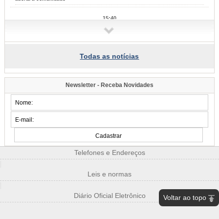
15:40
Programa de Iniciação ao Trabalho se aproxima de 10 mil jovens
formados em Blumenau
Nesta terça-feira, dia 4, mais 55 adolescentes se formaram na capacitação
para entrar no mercad de trabalho
Todas as notícias
13:59
Saúde de Blumenau avança com investimentos em infraestrutura,
ampliação de atendimentos e modernização dos serviços
Newsletter - Receba Novidades
Balanço dos últimos quatro meses foi apresentando pelo secretário de
Promoção da Saúde nesta terça-feira, dia 4
09:49
Spaten Tisch chega à Oktoberfest de Blumenau para celebrar o ritual
da cerveja e dos encontros
Novo espaço exclusivo da cerveja oficial aposta em hospitalidade, cultura e
experiências inspiradas nos tradicionais pavilhões alemães, marcando uma
nova fase
Telefones e Endereços
|
08:41
Inscrições para o Blumenkuchen 2026 são prorrogadas
Leis e normas
Estabelecimentos têm até o dia 10 de agosto para se inscrever
|
Diário Oficial Eletrônico
Voltar ao topo
08:31
Dia Nacional da Vigilância Sanitária: cinco lugares em que o órgão
protege a saúde dos blumenauenses