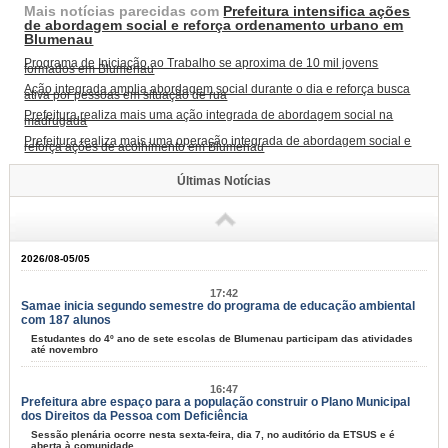
Mais notícias parecidas com
Prefeitura intensifica ações
de abordagem social e reforça ordenamento urbano em
Blumenau
Programa de Iniciação ao Trabalho se aproxima de 10 mil jovens
formados em Blumenau
Ação integrada amplia abordagem social durante o dia e reforça busca
ativa por pessoas em situação de rua
Prefeitura realiza mais uma ação integrada de abordagem social na
madrugada
Prefeitura realiza mais uma operação integrada de abordagem social e
reforça ações de acolhimento em Blumenau
Últimas Notícias
2026/08-05/05
17:42
Samae inicia segundo semestre do programa de educação ambiental
com 187 alunos
Estudantes do 4º ano de sete escolas de Blumenau participam das atividades
até novembro
16:47
Prefeitura abre espaço para a população construir o Plano Municipal
dos Direitos da Pessoa com Deficiência
Sessão plenária ocorre nesta sexta-feira, dia 7, no auditório da ETSUS e é
aberta à comunidade