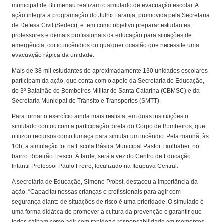
municipal de Blumenau realizam o simulado de evacuação escolar. A
ação integra a programação do Julho Laranja, promovida pela Secretaria
de Defesa Civil (Sedeci), e tem como objetivo preparar estudantes,
professores e demais profissionais da educação para situações de
emergência, como incêndios ou qualquer ocasião que necessite uma
evacuação rápida da unidade.
Mais de 38 mil estudantes de aproximadamente 130 unidades escolares
participam da ação, que conta com o apoio da Secretaria de Educação,
do 3º Batalhão de Bombeiros Militar de Santa Catarina (CBMSC) e da
Secretaria Municipal de Trânsito e Transportes (SMTT).
Para tornar o exercício ainda mais realista, em duas instituições o
simulado contou com a participação direta do Corpo de Bombeiros, que
utilizou recursos como fumaça para simular um incêndio. Pela manhã, às
10h, a simulação foi na Escola Básica Municipal Pastor Faulhaber, no
bairro Ribeirão Fresco. À tarde, será a vez do Centro de Educação
Infantil Professor Paulo Freire, localizado na Itoupava Central.
A secretária de Educação, Simone Probst, destacou a importância da
ação. “Capacitar nossas crianças e profissionais para agir com
segurança diante de situações de risco é uma prioridade. O simulado é
uma forma didática de promover a cultura da prevenção e garantir que
todos saibam como agir com rapidez e responsabilidade em momentos