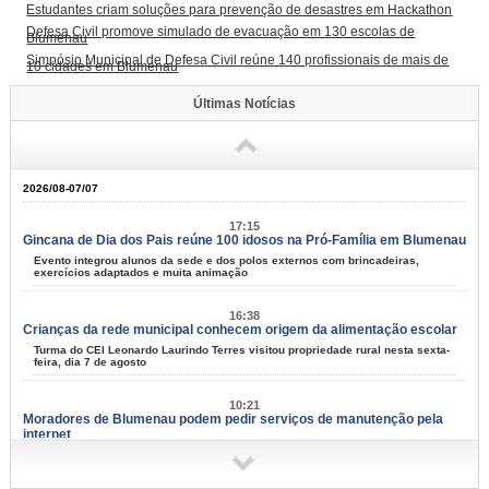
Estudantes criam soluções para prevenção de desastres em Hackathon
Defesa Civil promove simulado de evacuação em 130 escolas de
Blumenau
Simpósio Municipal de Defesa Civil reúne 140 profissionais de mais de
10 cidades em Blumenau
Últimas Notícias
2026/08-07/07
17:15
Gincana de Dia dos Pais reúne 100 idosos na Pró-Família em Blumenau
Evento integrou alunos da sede e dos polos externos com brincadeiras,
exercícios adaptados e muita animação
16:38
Crianças da rede municipal conhecem origem da alimentação escolar
Turma do CEI Leonardo Laurindo Terres visitou propriedade rural nesta sexta-
feira, dia 7 de agosto
10:21
Moradores de Blumenau podem pedir serviços de manutenção pela
internet
Tapa-buracos, roçadas e limpeza urbana podem ser solicitados a partir desta
terça-feira, dia 11