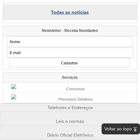
09:58
Todas as notícias
Samae faz campanha para grandes geradores de lixo
Fiscais vão conversar com comerciantes a partir de segunda-feira, dia 10,
para explicar sobre a lei
Newsletter - Receba Novidades
09:54
Blumenau tem eventos para todos os gostos nos próximos dias;
confira
Música, arte e cultura marcam mais um fim de semana na cidade
07:34
Famílias do Loteamento Arnold Zickuhr recebem regularização dos
imóveis após 23 anos
Prefeitura entrega documentação de 18 lotes na Velha Central; espera
Serviços
começou em 2003
2026/08-06/06
Concursos
15:39
Processos Seletivos
Semana da Juventude inicia na próxima quarta-feira, dia 12: confira a
programação
Telefones e Endereços
Esporte, cultura, saúde e atividades de integração estarão disponíveis em
|
diferentes pontos de Blumenau
Leis e normas
|
Voltar ao topo
15:07
Blumenau mantém IDEB nos maiores patamares da história em 2025
Diário Oficial Eletrônico
Nos anos iniciais, índice sobe de 6,6 para 6,7; nos anos finais, município