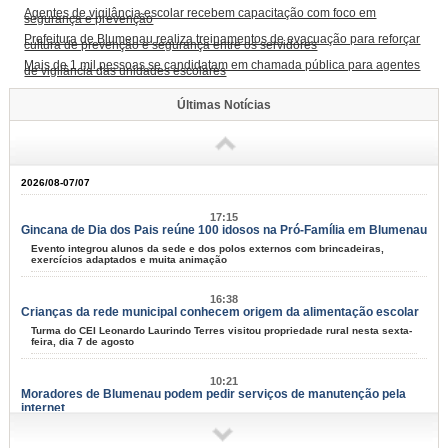
Agentes de vigilância escolar recebem capacitação com foco em
segurança e prevenção
Prefeitura de Blumenau realiza treinamentos de evacuação para reforçar
cultura de prevenção e segurança entre os servidores
Mais de 1 mil pessoas se candidatam em chamada pública para agentes
de vigilância das unidades escolares
Últimas Notícias
2026/08-07/07
17:15
Gincana de Dia dos Pais reúne 100 idosos na Pró-Família em Blumenau
Evento integrou alunos da sede e dos polos externos com brincadeiras,
exercícios adaptados e muita animação
16:38
Crianças da rede municipal conhecem origem da alimentação escolar
Turma do CEI Leonardo Laurindo Terres visitou propriedade rural nesta sexta-
feira, dia 7 de agosto
10:21
Moradores de Blumenau podem pedir serviços de manutenção pela
internet
Tapa-buracos, roçadas e limpeza urbana podem ser solicitados a partir desta
terça-feira, dia 11