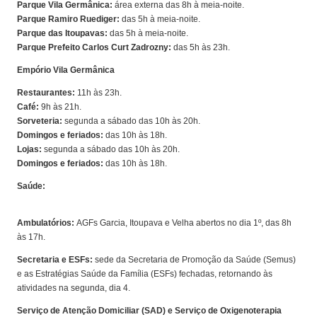
Parque Vila Germânica:
área externa das 8h à meia-noite.
Parque Ramiro Ruediger:
das 5h à meia-noite.
Parque das Itoupavas:
das 5h à meia-noite.
Parque Prefeito Carlos Curt Zadrozny:
das 5h às 23h.
Empório Vila Germânica
Restaurantes:
11h às 23h.
Café:
9h às 21h.
Sorveteria:
segunda a sábado das 10h às 20h.
Domingos e feriados:
das 10h às 18h.
Lojas:
segunda a sábado das 10h às 20h.
Domingos e feriados:
das 10h às 18h.
Saúde:
Ambulatórios:
AGFs Garcia, Itoupava e Velha abertos no dia 1º, das 8h
às 17h.
Secretaria e
ESFs
:
sede da Secretaria de Promoção da Saúde (Semus)
e as Estratégias Saúde da Família (ESFs) fechadas, retornando às
atividades na segunda, dia 4.
Serviço de Atenção Domiciliar (SAD) e Serviço de Oxigenoterapia