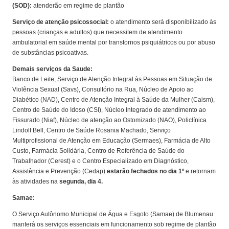
(SOD):
atenderão em regime de plantão
Serviço de atenção psicossocial:
o atendimento será disponibilizado às
pessoas (crianças e adultos) que necessitem de atendimento
ambulatorial em saúde mental por transtornos psiquiátricos ou por abuso
de substâncias psicoativas.
Demais serviços da Saude:
Banco de Leite, Serviço de Atenção Integral às Pessoas em Situação de
Violência Sexual (Savs), Consultório na Rua, Núcleo de Apoio ao
Diabético (NAD), Centro de Atenção Integral à Saúde da Mulher (Caism),
Centro de Saúde do Idoso (CSI), Núcleo Integrado de atendimento ao
Fissurado (Niaf), Núcleo de atenção ao Ostomizado (NAO), Policlínica
Lindolf Bell, Centro de Saúde Rosania Machado, Serviço
Multiprofissional de Atenção em Educação (Sermaes), Farmácia de Alto
Custo, Farmácia Solidária, Centro de Referência de Saúde do
Trabalhador (Cerest) e o Centro Especializado em Diagnóstico,
Assistência e Prevenção (Cedap)
estarão fechados no dia 1º
e retornam
às atividades na
segunda, dia 4.
Samae:
O Serviço Autônomo Municipal de Água e Esgoto (Samae) de Blumenau
manterá os serviços essenciais em funcionamento sob regime de plantão