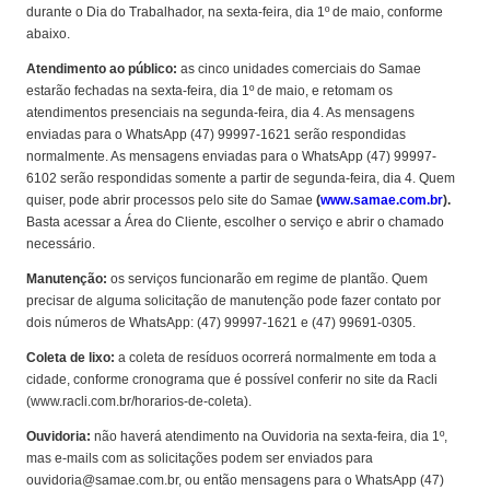
durante o Dia do Trabalhador, na sexta-feira, dia 1º de maio, conforme
abaixo.
Atendimento ao público:
as cinco unidades comerciais do Samae
estarão fechadas na sexta-feira, dia 1º de maio, e retomam os
atendimentos presenciais na segunda-feira, dia 4. As mensagens
enviadas para o WhatsApp (47) 99997-1621 serão respondidas
normalmente. As mensagens enviadas para o WhatsApp (47) 99997-
6102 serão respondidas somente a partir de segunda-feira, dia 4. Quem
quiser, pode abrir processos pelo site do Samae
(
www.samae.com.br
).
Basta acessar a Área do Cliente, escolher o serviço e abrir o chamado
necessário.
Manutenção:
os serviços funcionarão em regime de plantão. Quem
precisar de alguma solicitação de manutenção pode fazer contato por
dois números de WhatsApp: (47) 99997-1621 e (47) 99691-0305.
Coleta de lixo:
a coleta de resíduos ocorrerá normalmente em toda a
cidade, conforme cronograma que é possível conferir no site da Racli
(www.racli.com.br/horarios-de-coleta).
Ouvidoria:
não haverá atendimento na Ouvidoria na sexta-feira, dia 1º,
mas e-mails com as solicitações podem ser enviados para
ouvidoria@samae.com.br, ou então mensagens para o WhatsApp (47)