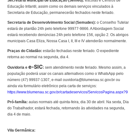
Secretaria Municipal de Educação (Semed):
escolas e Centros de
Educação Infantil, assim como os demais serviços vinculados à
Secretaria de Educação, permanecerão fechados neste feriado.
Secretaria de Desenvolvimento Social (Semudes):
o Conselho Tutelar
estará de plantão 24h pelo telefone 99977-9866. A Abordagem Social
estará recebendo denúncias 24h pelo telefone 156, opção 2. Os abrigos
municipais Casa Eliza, Nossa Casa I, II, III e IV atenderão normalmente.
Praças do Cidadão:
estarão fechadas neste feriado. O expediente
retorna ao normal na segunda, dia 4.
e-SIC
Ouvidoria e
:
sem atendimento neste feriado. Mesmo assim, a
população poderá usar os canais alternativos como o WhatsApp pelo
número (47) 99937-1307, e-mail ouvidoria@blumenau.sc.gov.br ou
ainda via formulário eletrônico pela carta de serviços:
https://www.blumenau.sc.gov.br/cartadeservicos/ServicosPagina.aspx?9
Pró-família:
aulas normais até quinta-feira, dia 30 de abril. Na sexta, Dia
do Trabalhador, estará fechada, retornando às atividades na segunda,
dia 4 de maio.
Vila Germânica: