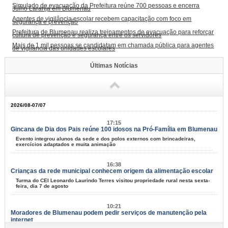
Simulado de evacuação da Prefeitura reúne 700 pessoas e encerra
Julho Laranja em Blumenau
Agentes de vigilância escolar recebem capacitação com foco em
segurança e prevenção
Prefeitura de Blumenau realiza treinamentos de evacuação para reforçar
cultura de prevenção e segurança entre os servidores
Mais de 1 mil pessoas se candidatam em chamada pública para agentes
de vigilância das unidades escolares
Últimas Notícias
2026/08-07/07
17:15
Gincana de Dia dos Pais reúne 100 idosos na Pró-Família em Blumenau
Evento integrou alunos da sede e dos polos externos com brincadeiras,
exercícios adaptados e muita animação
16:38
Crianças da rede municipal conhecem origem da alimentação escolar
Turma do CEI Leonardo Laurindo Terres visitou propriedade rural nesta sexta-
feira, dia 7 de agosto
10:21
Moradores de Blumenau podem pedir serviços de manutenção pela
internet