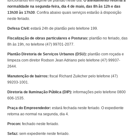
funcionando em regime de plantão neste dia.
O atendimento retorna à
normalidade na segunda-feira, dia 4 de maio, das 8h às 12h e das
13h30 às 17h30
. Confira abaixo quais serviços estarão à disposição
neste feriado.
Defesa Civil:
estará 24h de plantão pelo telefone 199.
Fiscalização de obras particulares e Posturas:
plantão no feriado, das
8h às 19h, no telefone (47) 99701-2077.
Plantão Diretoria de Serviços Urbanos (DSU):
plantão com roçada e
limpeza com diretor Rodson Jean Adriano pelo telefone (47) 99937-
2644.
Manutenção de bairros:
fiscal Richard Zuikcher pelo telefone (47)
99203-1001.
Diretoria de Iluminação Pública (DIP):
informações pelo telefone 0800
606-1535.
Praça do Empreendedor:
estará fechada neste feriado. O expediente
retorna ao normal na segunda, dia 4.
Procon:
fechado neste feriado.
Sefaz:
sem expediente neste feriado.