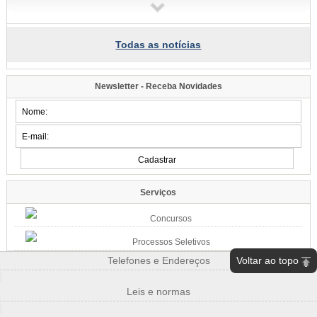
Tapa-buracos, roçadas e limpeza urbana podem ser solicitados a partir desta
terça-feira, dia 11
09:58
Todas as notícias
Samae faz campanha para grandes geradores de lixo
Fiscais vão conversar com comerciantes a partir de segunda-feira, dia 10,
para explicar sobre a lei
Newsletter - Receba Novidades
09:54
Blumenau tem eventos para todos os gostos nos próximos dias;
confira
Música, arte e cultura marcam mais um fim de semana na cidade
07:34
Famílias do Loteamento Arnold Zickuhr recebem regularização dos
imóveis após 23 anos
Prefeitura entrega documentação de 18 lotes na Velha Central; espera
Serviços
começou em 2003
2026/08-06/06
Concursos
15:39
Processos Seletivos
Semana da Juventude inicia na próxima quarta-feira, dia 12: confira a
Voltar ao topo
programação
Telefones e Endereços
Esporte, cultura, saúde e atividades de integração estarão disponíveis em
|
diferentes pontos de Blumenau
Leis e normas
|
15:07