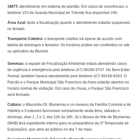
SMTT:
atendimento em sistema de plantão. Em casos de ocorrências, o
telefone 153 da Guarda Municipal de Trânsito fica disponível 24h.
Área Azul:
tanto a fiscalização quanto o atendimento estarão suspensos
no feriado.
Transporte Coletivo:
o transporte coletivo irá operar de acordo com
tabela de domingos e feriados. Os horários podem ser conferidos no site
ou aplicativo da Blumob.
Semmas:
a equipe de Fiscalização Ambiental estará atendendo casos
de urgência e emergência pelo telefone (47) 99266-9747. No Bem-Estar
Animal, também haverá atendimento pelo telefone (47) 99169-6343. O
Parcão e o Parque Municipal São Francisco de Assis estarão abertos no
horário normal de visitação. Em caso de chuva, o Parque São Francisco
será fechado.
Cultura:
o Mausoléu Dr. Blumenau e os museus da Família Colonial e de
Hábitos e Costumes funcionam normalmente sexta-feira, sábado e
domingo, dias 1, 2 e 3, das 10h às 16h. Já o Museu de Arte de Blumenau
(MAB) terá expediente interno para os preparativos da 2ª Temporada de
Exposições, que abre ao público no dia 7 de maio.