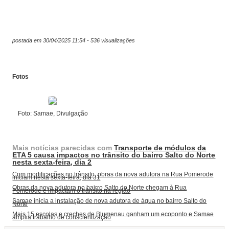
postada em 30/04/2025 11:54 - 536 visualizações
Fotos
Foto: Samae, Divulgação
Mais notícias parecidas com
Transporte de módulos da
ETA 5 causa impactos no trânsito do bairro Salto do Norte
nesta sexta-feira, dia 2
Com modificações no trânsito, obras da nova adutora na Rua Pomerode
iniciam nesta sexta-feira, dia 31
Obras da nova adutora no bairro Salto do Norte chegam à Rua
Pomerode e impactam o trânsito na região
Samae inicia a instalação de nova adutora de água no bairro Salto do
Norte
Mais 15 escolas e creches de Blumenau ganham um ecoponto e Samae
amplia trabalho de conscientização