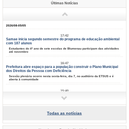
Últimas Notícias
2026/08-05/05
17:42
Samae inicia segundo semestre do programa de educação ambiental
com 187 alunos
Estudantes do 4º ano de sete escolas de Blumenau participam das atividades
até novembro
16:47
Prefeitura abre espaço para a população construir o Plano Municipal
dos Direitos da Pessoa com Deficiência
Sessão plenária ocorre nesta sexta-feira, dia 7, no auditório da ETSUS e é
aberta à comunidade
15:40
Programa de Iniciação ao Trabalho se aproxima de 10 mil jovens
formados em Blumenau
Nesta terça-feira, dia 4, mais 55 adolescentes se formaram na capacitação
para entrar no mercad de trabalho
Todas as notícias
13:59
Saúde de Blumenau avança com investimentos em infraestrutura,
ampliação de atendimentos e modernização dos serviços