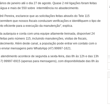
ios de janeiro até o dia 27 de agosto. Quase 2 mil ligações foram feitas
 água e mais de 550 sobre intermitência no abastecimento.
ré Pereira, esclarece que as solicitações feitas através do Tele 115
permitem que nossos fiscais conduzam verificações e identifiquem o tipo de
to eficiente para a execução da manutenção", explica.
 da autarquia e conta com uma equipe altamente treinada, disponível 24
feitas pelo número 115, incluindo manutenções, visitas de fiscais,
ecimento. Além deste canal, a população pode entrar em contato com o
u enviar mensagens pelo WhatsApp (47) 99997-1621.
 atendimento acontece de segunda a sexta-feira, das 8h às 12h e das 13h
47) 99997-6915 (apenas para mensagens), com disponibilidade das 8h às