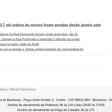
3,7 mil ordens de serviço foram geradas desde janeiro pelo
dutora na Rua Pomerode iniciam nesta sexta-feira, dia 31
te chegam à Rua Pomerode e impactam o trânsito na região
água no bairro Salto do Norte
am um ecoponto e Samae amplia trabalho de conscientização
Diário Oficial Eletrônico
ra de Blumenau - Praça Victor Konder, 2 - Centro - CEP 89010-904 - Blumenau - SC
Horário de atendimento da Prefeitura: 8h às 12h e das 13h30 às 17h30
Horário de atendimento da Praça do Cidadão: 8h às 17h