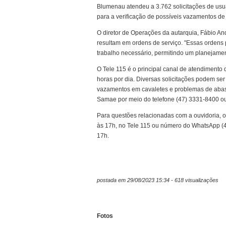
Blumenau atendeu a 3.762 solicitações de usuár
para a verificação de possíveis vazamentos de
O diretor de Operações da autarquia, Fábio And
resultam em ordens de serviço. "Essas ordens 
trabalho necessário, permitindo um planejamen
O Tele 115 é o principal canal de atendimento
horas por dia. Diversas solicitações podem ser 
vazamentos em cavaletes e problemas de abast
Samae por meio do telefone (47) 3331-8400 o
Para questões relacionadas com a ouvidoria, o
às 17h, no Tele 115 ou número do WhatsApp (
17h.
postada em 29/08/2023 15:34 - 618 visualizações
Fotos