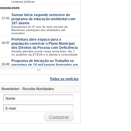
compras públicas
2026/08-05/05
Samae inicia segundo semestre do
17:42
programa de educação ambiental com
187 alunos
Estudantes do 4º ano de sete escolas de
Blumenau participam das atividades até
novembro
Prefeitura abre espaço para a
16:47
população construir o Plano Municipal
dos Direitos da Pessoa com Deficiência
Sessão plenária ocorre nesta sexta-feira, dia 7,
no auditório da ETSUS e é aberta à comunidade
Programa de Iniciação ao Trabalho se
15:40
aproxima de 10 mil jovens formados em
Blumenau
Nesta terça-feira, dia 4, mais 55 adolescentes se
formaram na capacitação para entrar no mercad
Todas as notícias
de trabalho
Museu de Arte de Blumenau recebe
15:25
Newsletter - Receba Novidades
grupo de mães e crianças em visita
mediada
Terceira Temporada de Exposições segue aberta
ao público até 23 de agosto, com entrada
gratuita
Saúde de Blumenau avança com
13:59
investimentos em infraestrutura,
ampliação de atendimentos e
modernização dos serviços
Balanço dos últimos quatro meses foi
apresentando pelo secretário de Promoção da