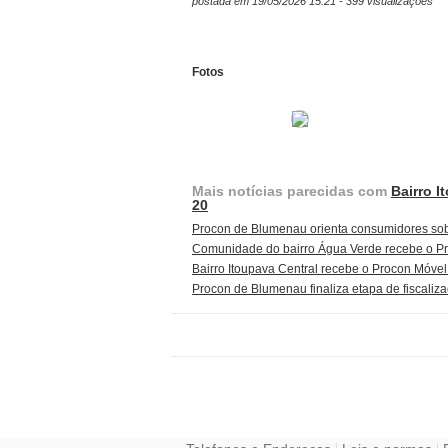
postada em 19/05/2026 15:21 - 399 visualizações
Fotos
Mais notícias parecidas com
Bairro I
20
Procon de Blumenau orienta consumidores sob
Comunidade do bairro Água Verde recebe o P
Bairro Itoupava Central recebe o Procon Móvel 
Procon de Blumenau finaliza etapa de fiscaliz