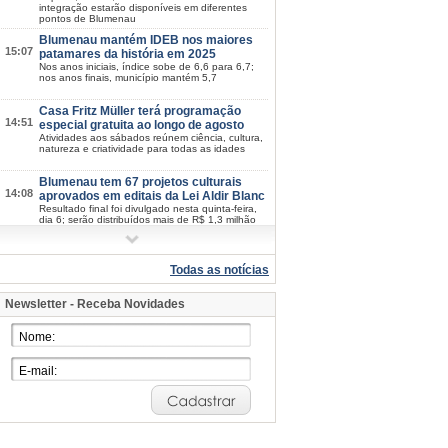
integração estarão disponíveis em diferentes
pontos de Blumenau
Blumenau mantém IDEB nos maiores
15:07
patamares da história em 2025
Nos anos iniciais, índice sobe de 6,6 para 6,7;
nos anos finais, município mantém 5,7
Casa Fritz Müller terá programação
14:51
especial gratuita ao longo de agosto
Atividades aos sábados reúnem ciência, cultura,
natureza e criatividade para todas as idades
Blumenau tem 67 projetos culturais
14:08
aprovados em editais da Lei Aldir Blanc
Resultado final foi divulgado nesta quinta-feira,
dia 6; serão distribuídos mais de R$ 1,3 milhão
ao setor cultural
Blumenau realiza a 4ª edição do
13:47
Seminário do Paradesporto neste
Todas as notícias
sábado, dia 8
Evento com vagas limitadas reunirá profissionais
Newsletter - Receba Novidades
da saúde, educação e comunidade para debater
o avanço das modalidades paralímpicas
Oktoberfest Blumenau: inscrições para
11:08
o Festival de Danças Germânicas
seguem abertas
Os interessados devem se inscrever até o dia 18
de agosto
Procon de Blumenau orienta
10:25
consumidores sobre as compras do Dia
dos Pais