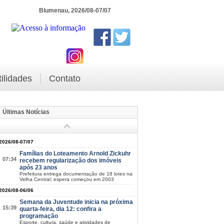
Blumenau, 2026/08-07/07
tilidades
Contato
Últimas Notícias
2026/08-07/07
Famílias do Loteamento Arnold Zickuhr
07:34
recebem regularização dos imóveis
após 23 anos
Prefeitura entrega documentação de 18 lotes na
Velha Central; espera começou em 2003
2026/08-06/06
Semana da Juventude inicia na próxima
15:39
quarta-feira, dia 12: confira a
programação
Esporte, cultura, saúde e atividades de