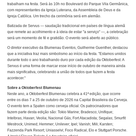
trabalham na festa. Será às 10h no Boulevard do Parque Vila Germânica,
com representantes da Igreja Luterana, da Assembleia de Deus e da
Igreja Católica. Um trecho da cerimônia será em alemão.
Batizada de Servus — saudação tradicional em países de língua alemã
que remete ao acolhimento e à ideia de estar "a serviço" —, a celebração
será um momento de fé e gratidão. O evento será aberto ao público.
O diretor executivo da Blumenau Eventos, Guilherme Guenther, destacou
que a iniciativa traz mais simbolismo ao início da festa. "Estamos unidos
durante todo o ano trabalhando duro por cada edição da Oktoberfest. A
Servus é uma forma de marcar esse início de outubro de maneira ainda
mais significativa, celebrando a união de todos que fazem a festa
acontecer."
Sobre a Oktoberfest Blumenau
Neste ano, a Oktoberfest Blumenau celebra a 41ª edição, que ocorre
entre os dias 7 a 25 de outubro de 2026 na Capital Brasileira da Cerveja.
O evento tem a Spaten como cerveja oficial. Os patrocinadores que
fazem parte desta edição são: Tokio Marine; Bradesco; Unifique;
Intelbras; Havan; Veolia; Nacional Gás; Fort Atacadista; Segalas; Smurfit
Westrock; Unimed; Hemmer; Unilever; Ipel; Vanish; Mili; Karsten;
Fazzenda Park Resort; Uniasselvi; Foco Radical, Elo e Stuttgart Porsche.