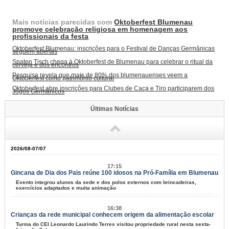
Mais notícias parecidas com
Oktoberfest Blumenau
promove celebração religiosa em homenagem aos
profissionais da festa
Oktoberfest Blumenau: inscrições para o Festival de Danças Germânicas
seguem abertas
Spaten Tisch chega à Oktoberfest de Blumenau para celebrar o ritual da
cerveja e dos encontros
Pesquisa revela que mais de 80% dos blumenauenses veem a
Oktoberfest como patrimônio cultural
Oktoberfest abre inscrições para Clubes de Caça e Tiro participarem dos
Jogos Germânicos
Últimas Notícias
2026/08-07/07
17:15
Gincana de Dia dos Pais reúne 100 idosos na Pró-Família em Blumenau
Evento integrou alunos da sede e dos polos externos com brincadeiras,
exercícios adaptados e muita animação
16:38
Crianças da rede municipal conhecem origem da alimentação escolar
Turma do CEI Leonardo Laurindo Terres visitou propriedade rural nesta sexta-