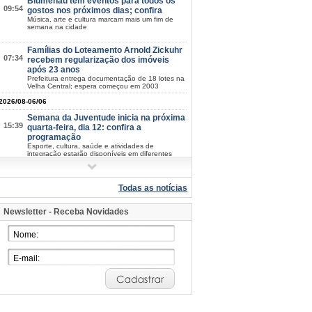
Blumenau tem eventos para todos os
09:54
gostos nos próximos dias; confira
Música, arte e cultura marcam mais um fim de
semana na cidade
Famílias do Loteamento Arnold Zickuhr
07:34
recebem regularização dos imóveis
após 23 anos
Prefeitura entrega documentação de 18 lotes na
Velha Central; espera começou em 2003
2026/08-06/06
Semana da Juventude inicia na próxima
15:39
quarta-feira, dia 12: confira a
programação
Esporte, cultura, saúde e atividades de
integração estarão disponíveis em diferentes
pontos de Blumenau
Blumenau mantém IDEB nos maiores
15:07
patamares da história em 2025
Todas as notícias
Nos anos iniciais, índice sobe de 6,6 para 6,7;
nos anos finais, município mantém 5,7
Newsletter - Receba Novidades
Casa Fritz Müller terá programação
14:51
especial gratuita ao longo de agosto
Atividades aos sábados reúnem ciência, cultura,
natureza e criatividade para todas as idades
Blumenau tem 67 projetos culturais
14:08
aprovados em editais da Lei Aldir Blanc
Resultado final foi divulgado nesta quinta-feira,
dia 6; serão distribuídos mais de R$ 1,3 milhão
ao setor cultural