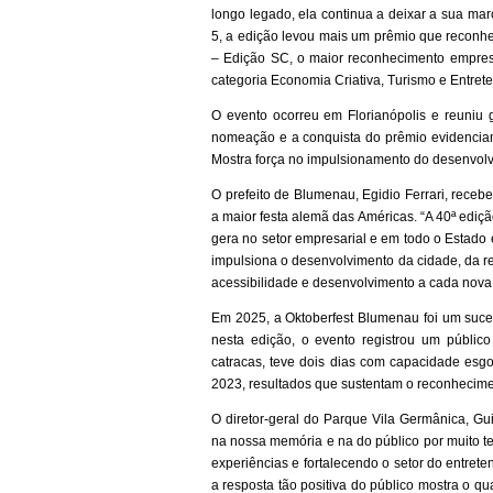
longo legado, ela continua a deixar a sua mar
5, a edição levou mais um prêmio que reconh
– Edição SC, o maior reconhecimento empresa
categoria Economia Criativa, Turismo e Entret
O evento ocorreu em Florianópolis e reuniu g
nomeação e a conquista do prêmio evidenciam
Mostra força no impulsionamento do desenvolv
O prefeito de Blumenau, Egidio Ferrari, receb
a maior festa alemã das Américas. “A 40ª ediçã
gera no setor empresarial e em todo o Estado 
impulsiona o desenvolvimento da cidade, da r
acessibilidade e desenvolvimento a cada nova
Em 2025, a Oktoberfest Blumenau foi um suce
nesta edição, o evento registrou um públic
catracas, teve dois dias com capacidade esg
2023, resultados que sustentam o reconhecime
O diretor-geral do Parque Vila Germânica, G
na nossa memória e na do público por muito 
experiências e fortalecendo o setor do entret
a resposta tão positiva do público mostra o q