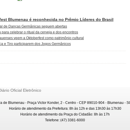
fest Blumenau é reconhecida no Prêmio Líderes do Brasil
ival de Danças Germânicas seguem abertas
para celebrar o ritual da cerveja e dos encontros
uenses veem a Oktoberfest como patrimônio cultural
ça e Tiro participarem dos Jogos Germânicos
Diário Oficial Eletrônico
ra de Blumenau - Praça Victor Konder, 2 - Centro - CEP 89010-904 - Blumenau - SC
Horário de atendimento da Prefeitura: 8h às 12h e das 13h30 às 17h30
Horário de atendimento da Praça do Cidadão: 8h às 17h
Telefone: (47) 3381-6000