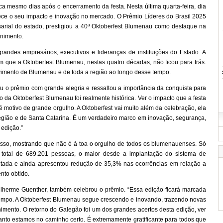
ca mesmo dias após o encerramento da festa. Nesta última quarta-feira, dia
ece o seu impacto e inovação no mercado. O Prêmio Líderes do Brasil 2025
rial do estado, prestigiou a 40ª Oktoberfest Blumenau como destaque na
enimento.
randes empresários, executivos e lideranças de instituições do Estado. A
 que a Oktoberfest Blumenau, nestas quatro décadas, não ficou para trás.
imento de Blumenau e de toda a região ao longo desse tempo.
eu o prêmio com grande alegria e ressaltou a importância da conquista para
o da Oktoberfest Blumenau foi realmente histórica. Ver o impacto que a festa
é motivo de grande orgulho. A Oktoberfest vai muito além da celebração, ela
egião e de Santa Catarina. É um verdadeiro marco em inovação, segurança,
 edição.”
sso, mostrando que não é à toa o orgulho de todos os blumenauenses. Só
o total de 689.201 pessoas, o maior desde a implantação do sistema de
otada e ainda apresentou redução de 35,3% nas ocorrências em relação a
nto obtido.
uilherme Guenther, também celebrou o prêmio. “Essa edição ficará marcada
tempo. A Oktoberfest Blumenau segue crescendo e inovando, trazendo novas
enimento. O retorno do Galegão foi um dos grandes acertos desta edição, ver
uanto estamos no caminho certo. É extremamente gratificante para todos que